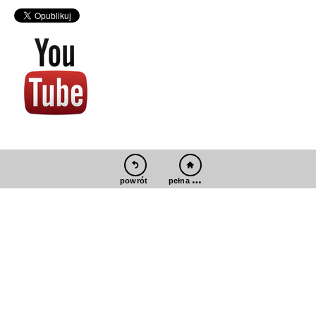
pełna wersja
powrót