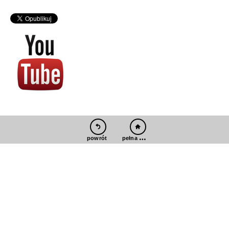
pełna wersja
powrót