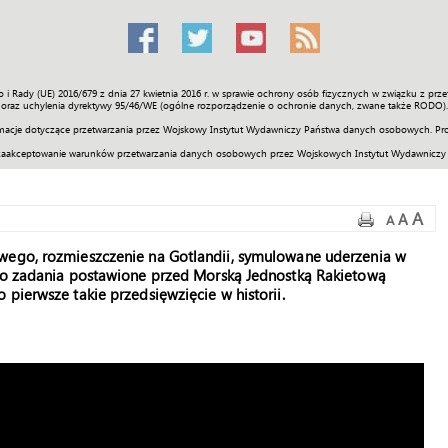
o i Rady (UE) 2016/679 z dnia 27 kwietnia 2016 r. w sprawie ochrony osób fizycznych w związku z 
Świat
Społeczność
Sport
Historia
Galerie
Wideo
ENGLI
oraz uchylenia dyrektywy 95/46/WE (ogólne rozporządzenie o ochronie danych, zwane także RODO).
acje dotyczące przetwarzania przez Wojskowy Instytut Wydawniczy Państwa danych osobowych. Pro
zaakceptowanie warunków przetwarzania danych osobowych przez Wojskowych Instytut Wydawniczy
A
A
A
owego, rozmieszczenie na Gotlandii, symulowane uderzenia w
oto zadania postawione przed Morską Jednostką Rakietową
pierwsze takie przedsięwzięcie w historii.