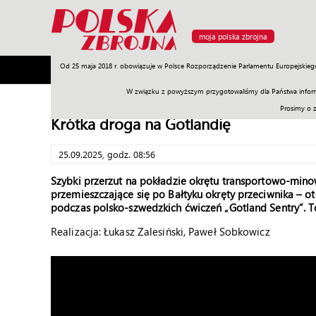
moja polska zbrojna
Od 25 maja 2018 r. obowiązuje w Polsce Rozporządzenie Parlamentu Europejskieg
Armia
Poligon
Sprzęt
Misje
Polityka
Prawo
W związku z powyższym przygotowaliśmy dla Państwa inform
Prosimy o 
Krótka droga na Gotlandię
25.09.2025, godz. 08:56
Szybki przerzut na pokładzie okrętu transportowo-min
przemieszczające się po Bałtyku okręty przeciwnika – 
podczas polsko-szwedzkich ćwiczeń „Gotland Sentry”. To 
Realizacja: Łukasz Zalesiński, Paweł Sobkowicz