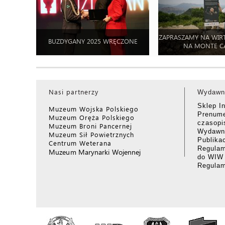
ZAPRASZAMY NA WIR
BUZDYGANY 2025 WRĘCZONE
NA MONTE C
Nasi partnerzy
Wydawn
Sklep I
Muzeum Wojska Polskiego
Prenume
Muzeum Oręża Polskiego
czasop
Muzeum Broni Pancernej
Wydawni
Muzeum Sił Powietrznych
Publika
Centrum Weterana
Regulam
Muzeum Marynarki Wojennej
do WIW
Regula