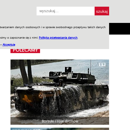
przetwarzaniem danych osobowych i w sprawie swobodnego przepływu takich danych
SH
SKLEP
Jednodniówki
Praca w WIW
simy o zapoznanie się z nimi:
Polityka przetwarzania danych
.
 –
Akceptuję
POLECAMY
Borsuki i roje dronów