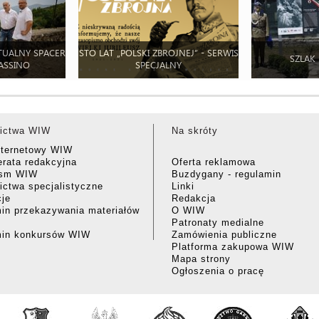
TUALNY SPACER
STO LAT „POLSKI ZBROJNEJ” - SERWIS
SZLAK
ASSINO
SPECJALNY
ictwa WIW
Na skróty
nternetowy WIW
rata redakcyjna
Oferta reklamowa
ism WIW
Buzdygany - regulamin
ctwa specjalistyczne
Linki
cje
Redakcja
in przekazywania materiałów
O WIW
Patronaty medialne
min konkursów WIW
Zamówienia publiczne
Platforma zakupowa WIW
Mapa strony
Ogłoszenia o pracę