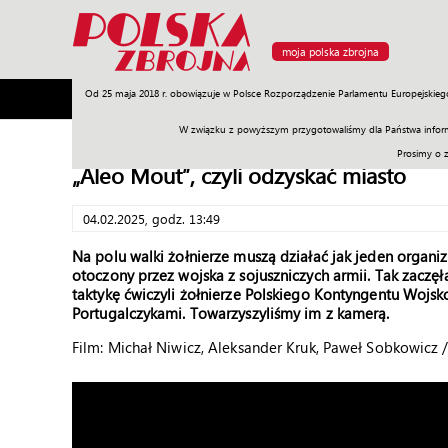
moja polska zbrojna
Od 25 maja 2018 r. obowiązuje w Polsce Rozporządzenie Parlamentu Europejskieg
Armia
Poligon
Sprzęt
Misje
Polityka
Prawo
W związku z powyższym przygotowaliśmy dla Państwa inform
Prosimy o 
„Aleo Mout”, czyli odzyskać miasto
04.02.2025, godz. 13:49
Na polu walki żołnierze muszą działać jak jeden organi
otoczony przez wojska z sojuszniczych armii. Tak zaczęł
taktykę ćwiczyli żołnierze Polskiego Kontyngentu Woj
Portugalczykami. Towarzyszyliśmy im z kamerą.
Film: Michał Niwicz, Aleksander Kruk, Paweł Sobkowicz 