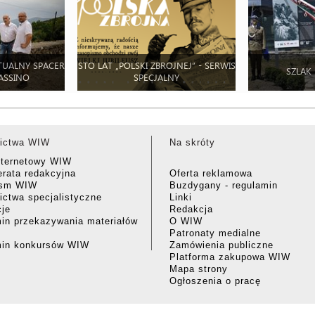
TUALNY SPACER
STO LAT „POLSKI ZBROJNEJ” - SERWIS
SZLAK
ASSINO
SPECJALNY
ictwa WIW
Na skróty
nternetowy WIW
rata redakcyjna
Oferta reklamowa
ism WIW
Buzdygany - regulamin
ctwa specjalistyczne
Linki
cje
Redakcja
in przekazywania materiałów
O WIW
Patronaty medialne
min konkursów WIW
Zamówienia publiczne
Platforma zakupowa WIW
Mapa strony
Ogłoszenia o pracę