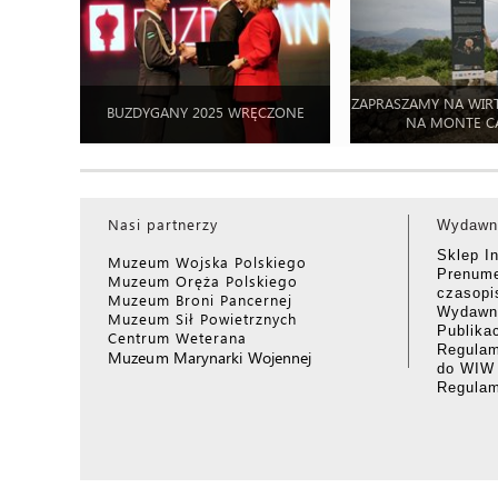
ZAPRASZAMY NA WIR
BUZDYGANY 2025 WRĘCZONE
NA MONTE C
Nasi partnerzy
Wydawn
Sklep I
Muzeum Wojska Polskiego
Prenume
Muzeum Oręża Polskiego
czasop
Muzeum Broni Pancernej
Wydawni
Muzeum Sił Powietrznych
Publika
Centrum Weterana
Regulam
Muzeum Marynarki Wojennej
do WIW
Regula