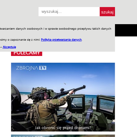
przetwarzaniem danych osobowych i w sprawie swobodnego przepływu takich danych
SH
SKLEP
Jednodniówki
Praca w WIW
simy o zapoznanie się z nimi:
Polityka przetwarzania danych
.
 –
Akceptuję
POLECAMY
Jak obronić się przed dronami?