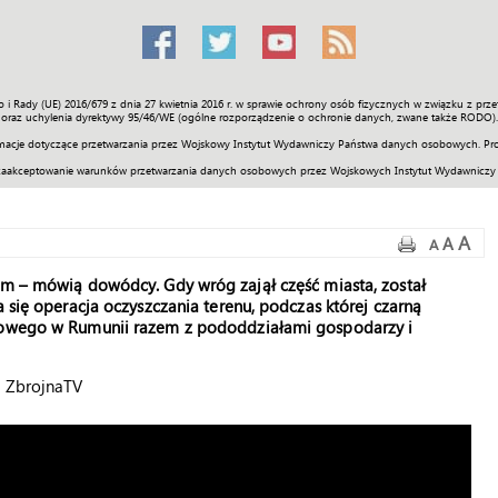
o i Rady (UE) 2016/679 z dnia 27 kwietnia 2016 r. w sprawie ochrony osób fizycznych w związku z 
Świat
Społeczność
Sport
Historia
Galerie
Wideo
ENGLI
oraz uchylenia dyrektywy 95/46/WE (ogólne rozporządzenie o ochronie danych, zwane także RODO).
acje dotyczące przetwarzania przez Wojskowy Instytut Wydawniczy Państwa danych osobowych. Pro
zaakceptowanie warunków przetwarzania danych osobowych przez Wojskowych Instytut Wydawniczy
A
A
A
zm – mówią dowódcy. Gdy wróg zajął część miasta, został
a się operacja oczyszczania terenu, podczas której czarną
skowego w Rumunii razem z pododdziałami gospodarzy i
/ ZbrojnaTV