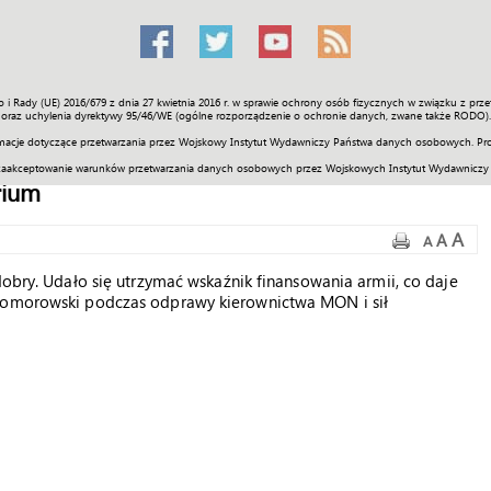
o i Rady (UE) 2016/679 z dnia 27 kwietnia 2016 r. w sprawie ochrony osób fizycznych w związku z 
Świat
Społeczność
Sport
Historia
Galerie
Wideo
ENGLI
oraz uchylenia dyrektywy 95/46/WE (ogólne rozporządzenie o ochronie danych, zwane także RODO).
acje dotyczące przetwarzania przez Wojskowy Instytut Wydawniczy Państwa danych osobowych. Pro
zaakceptowanie warunków przetwarzania danych osobowych przez Wojskowych Instytut Wydawniczy
rium
A
A
A
dobry. Udało się utrzymać wskaźnik finansowania armii, co daje
 Komorowski podczas odprawy kierownictwa MON i sił