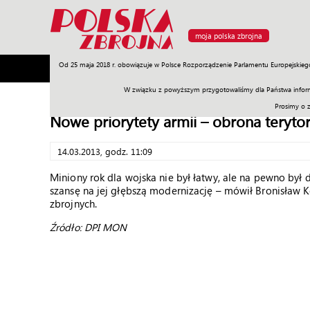
moja polska zbrojna
Od 25 maja 2018 r. obowiązuje w Polsce Rozporządzenie Parlamentu Europejskieg
Armia
Poligon
Sprzęt
Misje
Polityka
Prawo
W związku z powyższym przygotowaliśmy dla Państwa inform
Prosimy o 
Nowe priorytety armii – obrona teryto
14.03.2013, godz. 11:09
Miniony rok dla wojska nie był łatwy, ale na pewno był 
szansę na jej głębszą modernizację – mówił Bronisław
zbrojnych.
Źródło: DPI MON