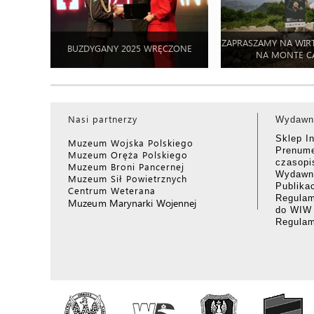
ZAPRASZAMY NA WIR
BUZDYGANY 2025 WRĘCZONE
NA MONTE C
Nasi partnerzy
Wydawn
Sklep I
Muzeum Wojska Polskiego
Prenume
Muzeum Oręża Polskiego
czasop
Muzeum Broni Pancernej
Wydawni
Muzeum Sił Powietrznych
Publika
Centrum Weterana
Regulam
Muzeum Marynarki Wojennej
do WIW
Regula