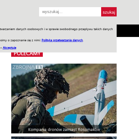
przetwarzaniem danych osobowych i w sprawie swobodnego przepływu takich danych
SH
SKLEP
Jednodniówki
Praca w WIW
simy o zapoznanie się z nimi:
Polityka przetwarzania danych
.
 –
Akceptuję
POLECAMY
Kompania dronów zamiast Rosomaków