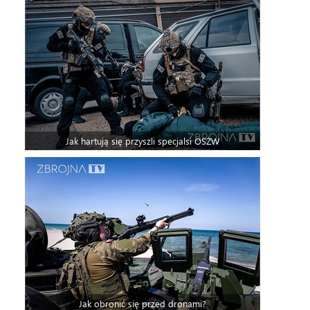
Jak hartują się przyszli specjalsi OSŻW
Jak obronić się przed dronami?