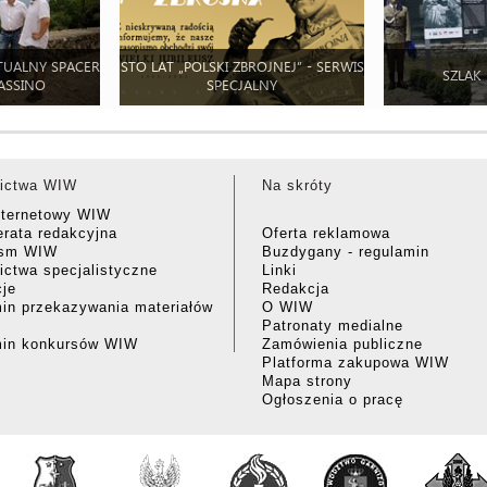
TUALNY SPACER
STO LAT „POLSKI ZBROJNEJ” - SERWIS
SZLAK
ASSINO
SPECJALNY
ictwa WIW
Na skróty
nternetowy WIW
rata redakcyjna
Oferta reklamowa
ism WIW
Buzdygany - regulamin
ctwa specjalistyczne
Linki
cje
Redakcja
in przekazywania materiałów
O WIW
Patronaty medialne
min konkursów WIW
Zamówienia publiczne
Platforma zakupowa WIW
Mapa strony
Ogłoszenia o pracę