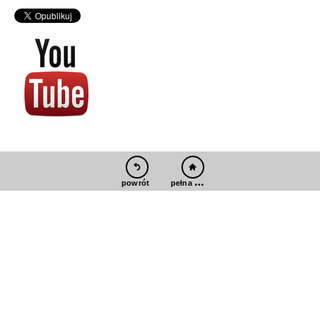
pełna wersja
powrót