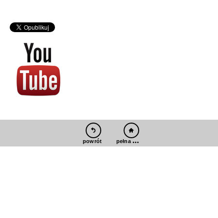
pełna wersja
powrót