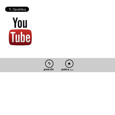
pełna wersja
powrót