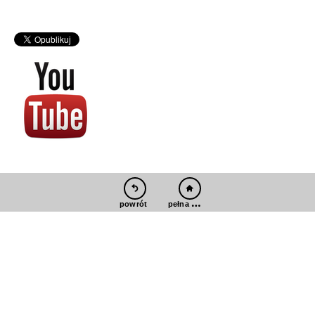
pełna wersja
powrót