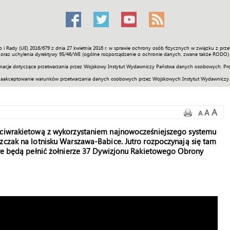
o i Rady (UE) 2016/679 z dnia 27 kwietnia 2016 r. w sprawie ochrony osób fizycznych w związku z 
Świat
Społeczność
Sport
Historia
Galerie
Wideo
ENGLI
oraz uchylenia dyrektywy 95/46/WE (ogólne rozporządzenie o ochronie danych, zwane także RODO).
acje dotyczące przetwarzania przez Wojskowy Instytut Wydawniczy Państwa danych osobowych. Pro
zaakceptowanie warunków przetwarzania danych osobowych przez Wojskowych Instytut Wydawniczy
A
A
A
zeciwrakietową z wykorzystaniem najnowocześniejszego systemu
zczak na lotnisku Warszawa-Babice. Jutro rozpoczynają się tam
óre będą pełnić żołnierze 37 Dywizjonu Rakietowego Obrony