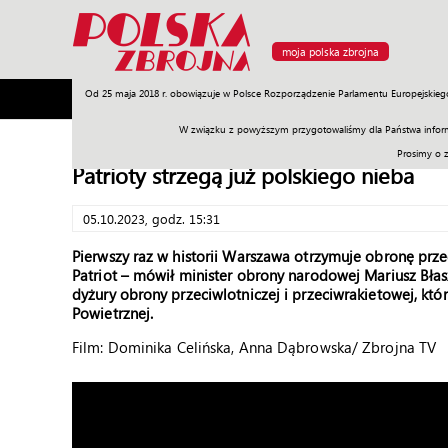
moja polska zbrojna
Od 25 maja 2018 r. obowiązuje w Polsce Rozporządzenie Parlamentu Europejskieg
Armia
Poligon
Sprzęt
Misje
Polityka
Prawo
W związku z powyższym przygotowaliśmy dla Państwa inform
Prosimy o 
Patrioty strzegą już polskiego nieba
05.10.2023, godz. 15:31
Pierwszy raz w historii Warszawa otrzymuje obronę pr
Patriot – mówił minister obrony narodowej Mariusz Błas
dyżury obrony przeciwlotniczej i przeciwrakietowej, kt
Powietrznej.
Film:
Dominika Celińska, Anna Dąbrowska/ Zbrojna TV