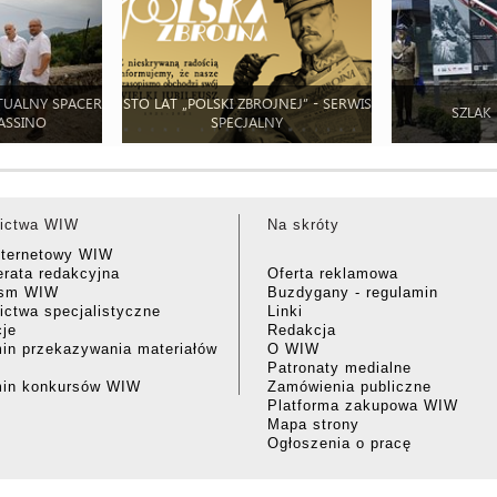
TUALNY SPACER
STO LAT „POLSKI ZBROJNEJ” - SERWIS
SZLAK
ASSINO
SPECJALNY
ictwa WIW
Na skróty
nternetowy WIW
rata redakcyjna
Oferta reklamowa
ism WIW
Buzdygany - regulamin
ctwa specjalistyczne
Linki
cje
Redakcja
in przekazywania materiałów
O WIW
Patronaty medialne
min konkursów WIW
Zamówienia publiczne
Platforma zakupowa WIW
Mapa strony
Ogłoszenia o pracę