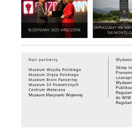
ZAPRASZAMY NA WIR
BUZDYGANY 2025 WRĘCZONE
NA MONTE C
Nasi partnerzy
Wydawn
Sklep I
Muzeum Wojska Polskiego
Prenume
Muzeum Oręża Polskiego
czasop
Muzeum Broni Pancernej
Wydawni
Muzeum Sił Powietrznych
Publika
Centrum Weterana
Regulam
Muzeum Marynarki Wojennej
do WIW
Regula