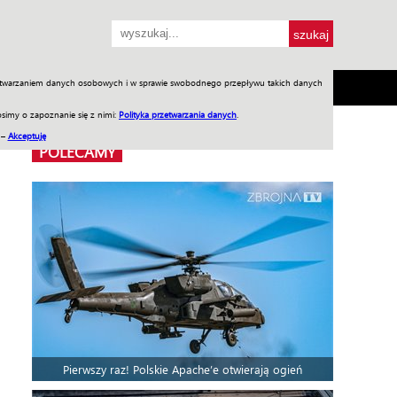
przetwarzaniem danych osobowych i w sprawie swobodnego przepływu takich danych
SH
SKLEP
Jednodniówki
Praca w WIW
simy o zapoznanie się z nimi:
Polityka przetwarzania danych
.
 –
Akceptuję
POLECAMY
Pierwszy raz! Polskie Apache’e otwierają ogień