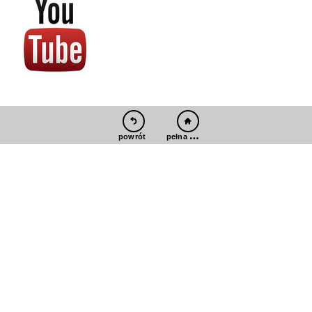
pełna wersja
powrót