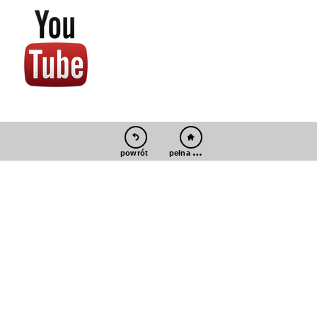
pełna wersja
powrót