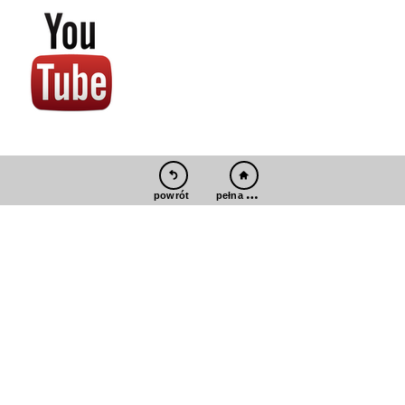
pełna wersja
powrót