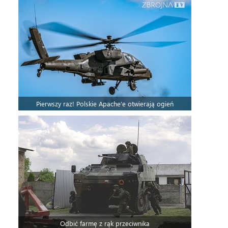
Pierwszy raz! Polskie Apache’e otwierają ogień
Odbić farmę z rąk przeciwnika