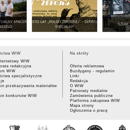
TUALNY SPACER
STO LAT „POLSKI ZBROJNEJ” - SERWIS
SZLAK
ASSINO
SPECJALNY
ictwa WIW
Na skróty
nternetowy WIW
rata redakcyjna
Oferta reklamowa
ism WIW
Buzdygany - regulamin
ctwa specjalistyczne
Linki
cje
Redakcja
in przekazywania materiałów
O WIW
Patronaty medialne
min konkursów WIW
Zamówienia publiczne
Platforma zakupowa WIW
Mapa strony
Ogłoszenia o pracę