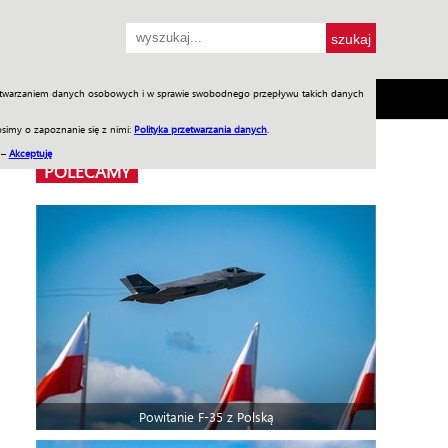
przetwarzaniem danych osobowych i w sprawie swobodnego przepływu takich danych
SH
SKLEP
Jednodniówki
Praca w WIW
simy o zapoznanie się z nimi:
Polityka przetwarzania danych
.
 –
Akceptuję
POLECAMY
Powitanie F-35 z Polską