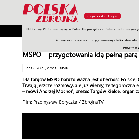
moja polska zbrojna
Od 25 maja 2018 r. obowiązuje w Polsce Rozporządzenie Parlamentu Europejskieg
Armia
Poligon
Sprzęt
Misje
Polityka
Prawo
W związku z powyższym przygotowaliśmy dla Państwa inform
Prosimy o 
MSPO – przygotowania idą pełną parą
22.06.2021, godz. 08:48
Dla targów MSPO bardzo ważna jest obecność Polskiej G
Trwają jeszcze rozmowy, ale już wiemy, że tegoroczna 
– mówi Andrzej Mochoń, prezes Targów Kielce, organi
Film: Przemysław Boryczka / ZbrojnaTV