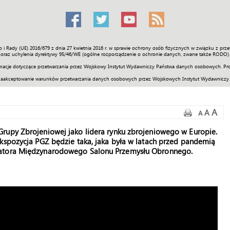
o i Rady (UE) 2016/679 z dnia 27 kwietnia 2016 r. w sprawie ochrony osób fizycznych w związku z 
Świat
Społeczność
Sport
Historia
Galerie
Wideo
ENGLI
oraz uchylenia dyrektywy 95/46/WE (ogólne rozporządzenie o ochronie danych, zwane także RODO).
acje dotyczące przetwarzania przez Wojskowy Instytut Wydawniczy Państwa danych osobowych. Pro
zaakceptowanie warunków przetwarzania danych osobowych przez Wojskowych Instytut Wydawniczy
A
A
A
rupy Zbrojeniowej jako lidera rynku zbrojeniowego w Europie.
ekspozycja PGZ będzie taka, jaka była w latach przed pandemią
zatora Międzynarodowego Salonu Przemysłu Obronnego.