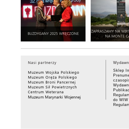
ZAPRASZAMY NA WIR
BUZDYGANY 2025 WRĘCZONE
NA MONTE C
Nasi partnerzy
Wydawn
Sklep I
Muzeum Wojska Polskiego
Prenume
Muzeum Oręża Polskiego
czasop
Muzeum Broni Pancernej
Wydawni
Muzeum Sił Powietrznych
Publika
Centrum Weterana
Regulam
Muzeum Marynarki Wojennej
do WIW
Regula