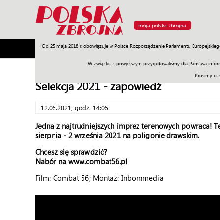
moja polska zbrojna
Od 25 maja 2018 r. obowiązuje w Polsce Rozporządzenie Parlamentu Europejskieg
Armia
Poligon
Sprzęt
Misje
Polityka
Prawo
W związku z powyższym przygotowaliśmy dla Państwa inform
Prosimy o 
Selekcja 2021 - zapowiedź
12.05.2021, godz. 14:05
Jedna z najtrudniejszych imprez terenowych powraca! Te
sierpnia - 2 września 2021 na poligonie drawskim.
Chcesz się sprawdzić?
Nabór na www.combat56.pl
Film:
Combat 56;
Montaż: Inbornmedia