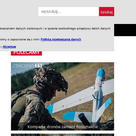
przetwarzaniem danych osobowych i w sprawie swobodnego przepływu takich danych
SH
SKLEP
Jednodniówki
Praca w WIW
simy o zapoznanie się z nimi:
Polityka przetwarzania danych
.
 –
Akceptuję
POLECAMY
Kompania dronów zamiast Rosomaków