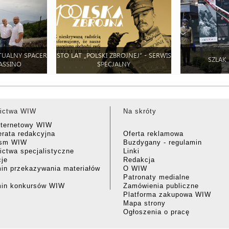
TUALNY SPACER
STO LAT „POLSKI ZBROJNEJ” - SERWIS
SZLAK
ASSINO
SPECJALNY
ictwa WIW
Na skróty
nternetowy WIW
rata redakcyjna
Oferta reklamowa
ism WIW
Buzdygany - regulamin
ctwa specjalistyczne
Linki
cje
Redakcja
in przekazywania materiałów
O WIW
Patronaty medialne
min konkursów WIW
Zamówienia publiczne
Platforma zakupowa WIW
Mapa strony
Ogłoszenia o pracę