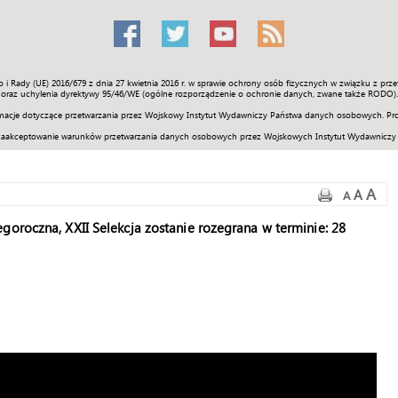
o i Rady (UE) 2016/679 z dnia 27 kwietnia 2016 r. w sprawie ochrony osób fizycznych w związku z 
Świat
Społeczność
Sport
Historia
Galerie
Wideo
ENGLI
oraz uchylenia dyrektywy 95/46/WE (ogólne rozporządzenie o ochronie danych, zwane także RODO).
acje dotyczące przetwarzania przez Wojskowy Instytut Wydawniczy Państwa danych osobowych. Pro
zaakceptowanie warunków przetwarzania danych osobowych przez Wojskowych Instytut Wydawniczy
A
A
A
goroczna, XXII Selekcja zostanie rozegrana w terminie: 28