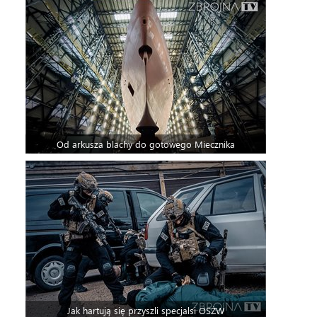
Od arkusza blachy do gotowego Miecznika
Jak hartują się przyszli specjalsi OSŻW