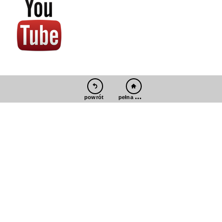
pełna wersja
powrót