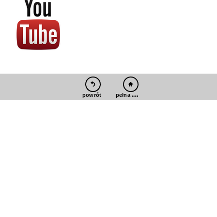
pełna wersja
powrót