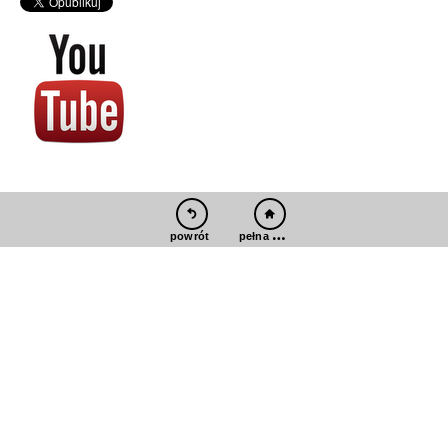
pełna wersja
powrót