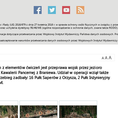
o i Rady (UE) 2016/679 z dnia 27 kwietnia 2016 r. w sprawie ochrony osób fizycznych w związku z 
Świat
Społeczność
Sport
Historia
Galerie
Wideo
ENGLI
oraz uchylenia dyrektywy 95/46/WE (ogólne rozporządzenie o ochronie danych, zwane także RODO).
acje dotyczące przetwarzania przez Wojskowy Instytut Wydawniczy Państwa danych osobowych. Pro
zaakceptowanie warunków przetwarzania danych osobowych przez Wojskowych Instytut Wydawniczy
A
A
A
m z elementów ćwiczeń jest przeprawa wojsk przez jezioro
Kawalerii Pancernej z Braniewa. Udział w operacji wziął także
rzebieg zadbały: 16 Pułk Saperów z Orzysza, 2 Pułk Inżynieryjny
M.