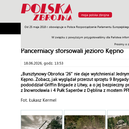
moja polska zbrojna
Od 25 maja 2018 r. obowiązuje w Polsce Rozporządzenie Parlamentu Europejskieg
Armia
Poligon
Sprzęt
Misje
Polityka
Prawo
W związku z powyższym przygotowaliśmy dla Państwa inform
Prosimy o 
Pancerniacy sforsowali jezioro Kępno
18.06.2026, godz. 13:53
„Bursztynowy Obrońca ‘26” nie daje wytchnienia! Jedny
Kępno. Zobacz, jak wyglądał przerzut sprzętu 9 Brygady 
pododdział Griffin Brigade z Litwy, a o jej bezpieczny p
z Inowrocławia i 4 Pułk Saperów z Dęblina z mostem PF
Fot. Łukasz Kermel