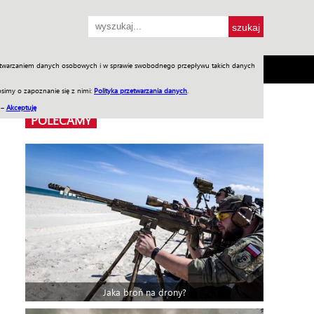
przetwarzaniem danych osobowych i w sprawie swobodnego przepływu takich danych
SH
SKLEP
Jednodniówki
Praca w WIW
simy o zapoznanie się z nimi:
Polityka przetwarzania danych
.
 –
Akceptuję
POLECAMY
Jaka broń na drony?