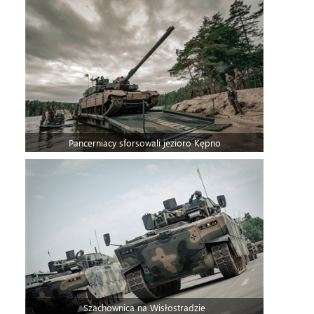
Pancerniacy sforsowali jezioro Kępno
Szachownica na Wisłostradzie