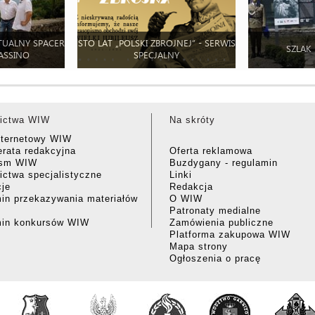
TUALNY SPACER
STO LAT „POLSKI ZBROJNEJ” - SERWIS
SZLAK
ASSINO
SPECJALNY
ictwa WIW
Na skróty
nternetowy WIW
rata redakcyjna
Oferta reklamowa
ism WIW
Buzdygany - regulamin
ctwa specjalistyczne
Linki
cje
Redakcja
in przekazywania materiałów
O WIW
Patronaty medialne
min konkursów WIW
Zamówienia publiczne
Platforma zakupowa WIW
Mapa strony
Ogłoszenia o pracę