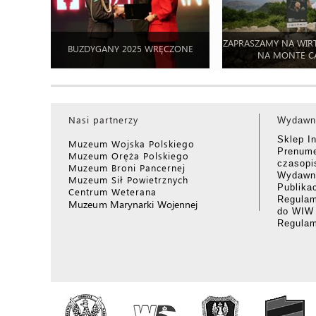
ZAPRASZAMY NA WIR
BUZDYGANY 2025 WRĘCZONE
NA MONTE C
Nasi partnerzy
Wydawn
Sklep I
Muzeum Wojska Polskiego
Prenume
Muzeum Oręża Polskiego
czasop
Muzeum Broni Pancernej
Wydawni
Muzeum Sił Powietrznych
Publika
Centrum Weterana
Regulam
Muzeum Marynarki Wojennej
do WIW
Regula