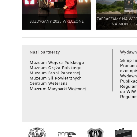
ZAPRASZAMY NA WIR
BUZDYGANY 2025 WRĘCZONE
NA MONTE C
Nasi partnerzy
Wydawn
Sklep I
Muzeum Wojska Polskiego
Prenume
Muzeum Oręża Polskiego
czasop
Muzeum Broni Pancernej
Wydawni
Muzeum Sił Powietrznych
Publika
Centrum Weterana
Regulam
Muzeum Marynarki Wojennej
do WIW
Regula