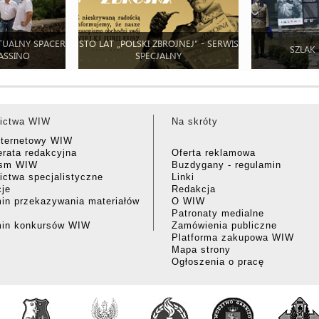
TUALNY SPACER
STO LAT „POLSKI ZBROJNEJ” - SERWIS
SZLAK
ASSINO
SPECJALNY
ictwa WIW
Na skróty
nternetowy WIW
rata redakcyjna
Oferta reklamowa
ism WIW
Buzdygany - regulamin
ctwa specjalistyczne
Linki
cje
Redakcja
in przekazywania materiałów
O WIW
Patronaty medialne
min konkursów WIW
Zamówienia publiczne
Platforma zakupowa WIW
Mapa strony
Ogłoszenia o pracę