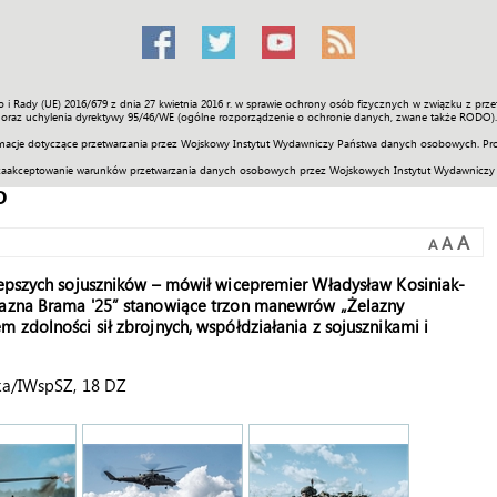
o i Rady (UE) 2016/679 z dnia 27 kwietnia 2016 r. w sprawie ochrony osób fizycznych w związku z 
Świat
Społeczność
Sport
Historia
Galerie
Wideo
ENGLI
oraz uchylenia dyrektywy 95/46/WE (ogólne rozporządzenie o ochronie danych, zwane także RODO).
acje dotyczące przetwarzania przez Wojskowy Instytut Wydawniczy Państwa danych osobowych. Pro
zaakceptowanie warunków przetwarzania danych osobowych przez Wojskowych Instytut Wydawniczy
o
A
A
A
jlepszych sojuszników – mówił wicepremier Władysław Kosiniak-
elazna Brama '25” stanowiące trzon manewrów „Żelazny
 zdolności sił zbrojnych, współdziałania z sojusznikami i
ska/IWspSZ, 18 DZ