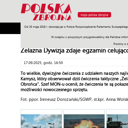
moja polska zbrojna
Od 25 maja 2018 r. obowiązuje w Polsce Rozporządzenie Parlamentu Europejskieg
Armia
Poligon
Sprzęt
Misje
Polityka
Prawo
W związku z powyższym przygotowaliśmy dla Państwa inform
Prosimy o 
Żelazna Dywizja zdaje egzamin celując
17.09.2025, godz. 16:50
To wielkie, dywizyjne ćwiczenia z udziałem naszych na
Kamysz, który obserwował dziś ćwiczenia taktyczne „Ż
Obrońca”. Szef MON-u ocenił, że ćwiczenia te są pokazem
możliwości nowoczesnego sprzętu.
Fot. ppor. Ireneusz Dorożański/SGWP, st.kpr. Anna Wol