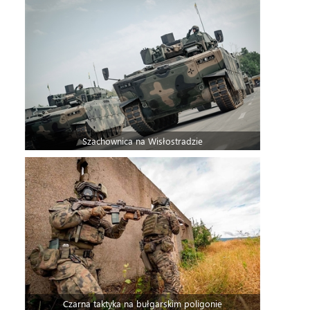
Szachownica na Wisłostradzie
Czarna taktyka na bułgarskim poligonie