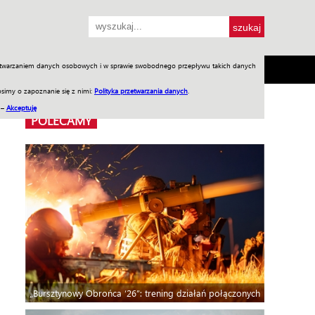
przetwarzaniem danych osobowych i w sprawie swobodnego przepływu takich danych
SH
SKLEP
Jednodniówki
Praca w WIW
simy o zapoznanie się z nimi:
Polityka przetwarzania danych
.
 –
Akceptuję
POLECAMY
„Bursztynowy Obrońca ‘26”: trening działań połączonych