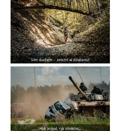
Silni duchem – żelaźni w działaniu!
Huk armat, ryk silników…