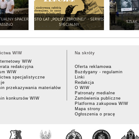
TUALNY SPACER
STO LAT „POLSKI ZBROJNEJ” - SERWIS
SZLAK
ASSINO
SPECJALNY
ictwa WIW
Na skróty
nternetowy WIW
rata redakcyjna
Oferta reklamowa
ism WIW
Buzdygany - regulamin
ctwa specjalistyczne
Linki
cje
Redakcja
in przekazywania materiałów
O WIW
Patronaty medialne
min konkursów WIW
Zamówienia publiczne
Platforma zakupowa WIW
Mapa strony
Ogłoszenia o pracę