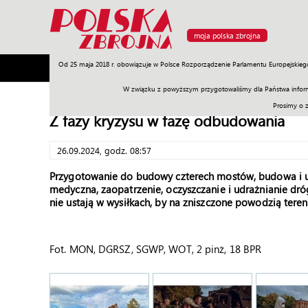
moja polska zbrojna
Od 25 maja 2018 r. obowiązuje w Polsce Rozporządzenie Parlamentu Europejskieg
Armia
Poligon
Sprzęt
Misje
Polityka
Prawo
W związku z powyższym przygotowaliśmy dla Państwa inform
Prosimy o 
Z fazy kryzysu w fazę odbudowania
26.09.2024, godz. 08:57
Przygotowanie do budowy czterech mostów, budowa i 
medyczna, zaopatrzenie, oczyszczanie i udrażnianie dr
nie ustają w wysiłkach, by na zniszczone powodzią teren
Fot. MON, DGRSZ, SGWP, WOT, 2 pinż, 18 BPR