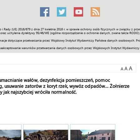
o i Rady (UE) 2016/679 z dnia 27 kwietnia 2016 r. w sprawie ochrony osób fizycznych w związku z 
Świat
Społeczność
Sport
Historia
Galerie
Wideo
ENGLI
oraz uchylenia dyrektywy 95/46/WE (ogólne rozporządzenie o ochronie danych, zwane także RODO).
acje dotyczące przetwarzania przez Wojskowy Instytut Wydawniczy Państwa danych osobowych. Pro
zaakceptowanie warunków przetwarzania danych osobowych przez Wojskowych Instytut Wydawniczy
A
A
A
umacnianie wałów, dezynfekcja pomieszczeń, pomoc
óg, usuwanie zatorów z koryt rzek, wywóz odpadów… Żołnierze
y jak najszybciej wróciła normalność.