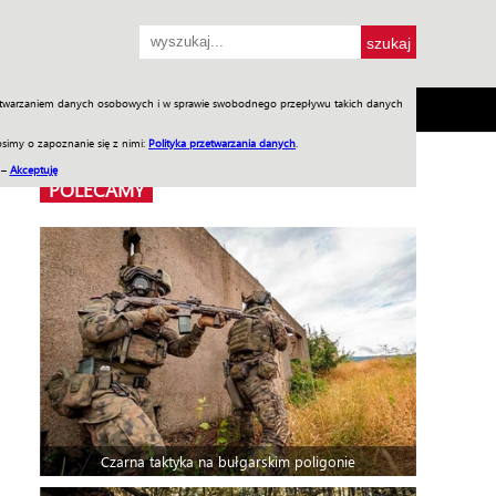
przetwarzaniem danych osobowych i w sprawie swobodnego przepływu takich danych
SH
SKLEP
Jednodniówki
Praca w WIW
simy o zapoznanie się z nimi:
Polityka przetwarzania danych
.
 –
Akceptuję
POLECAMY
Czarna taktyka na bułgarskim poligonie