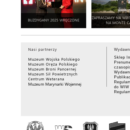
ZAPRASZAMY NA WIR
BUZDYGANY 2025 WRĘCZONE
NA MONTE C
Nasi partnerzy
Wydawn
Sklep I
Muzeum Wojska Polskiego
Prenume
Muzeum Oręża Polskiego
czasop
Muzeum Broni Pancernej
Wydawni
Muzeum Sił Powietrznych
Publika
Centrum Weterana
Regulam
Muzeum Marynarki Wojennej
do WIW
Regula