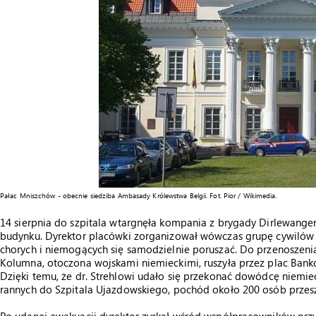
Pałac Mniszchów - obecnie siedziba Ambasady Królewstwa Belgii. Fot. Pior / Wikimedia.
14 sierpnia do szpitala wtargnęła kompania z brygady Dirlewange
budynku. Dyrektor placówki zorganizował wówczas grupę cywilów
chorych i niemogących się samodzielnie poruszać. Do przenoszenia 
Kolumna, otoczona wojskami niemieckimi, ruszyła przez plac Bank
Dzięki temu, że dr. Strehlowi udało się przekonać dowódcę niemie
rannych do Szpitala Ujazdowskiego, pochód około 200 osób przesz