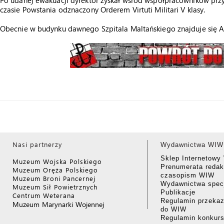
Po udanej ewakuacji dyrektor zyskał wśród współpracowników przy
czasie Powstania odznaczony Orderem Virtuti Militari V klasy.
Obecnie w budynku dawnego Szpitala Maltańskiego znajduje się A
Nasi partnerzy
Wydawnictwa WIW
Sklep Internetow
Muzeum Wojska Polskiego
Prenumerata redak
Muzeum Oręża Polskiego
czasopism WIW
Muzeum Broni Pancernej
Wydawnictwa specj
Muzeum Sił Powietrznych
Publikacje
Centrum Weterana
Regulamin przekaz
Muzeum Marynarki Wojennej
do WIW
Regulamin konkur