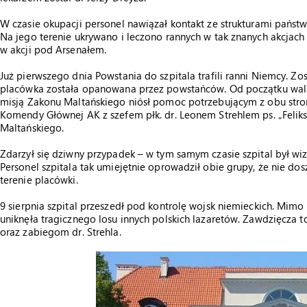
W czasie okupacji personel nawiązał kontakt ze strukturami pańs
Na jego terenie ukrywano i leczono rannych w tak znanych akcjach 
w akcji pod Arsenałem.
Już pierwszego dnia Powstania do szpitala trafili ranni Niemcy. Zos
placówka została opanowana przez powstańców. Od początku walk szp
misją Zakonu Maltańskiego niósł pomoc potrzebującym z obu stron. 
Komendy Głównej AK z szefem płk. dr. Leonem Strehlem ps. „Feliks
Maltańskiego.
Zdarzył się dziwny przypadek – w tym samym czasie szpital był wiz
Personel szpitala tak umiejętnie oprowadził obie grupy, że nie do
terenie placówki.
9 sierpnia szpital przeszedł pod kontrolę wojsk niemieckich. Mimo
uniknęła tragicznego losu innych polskich lazaretów. Zawdzięcza to
oraz zabiegom dr. Strehla.