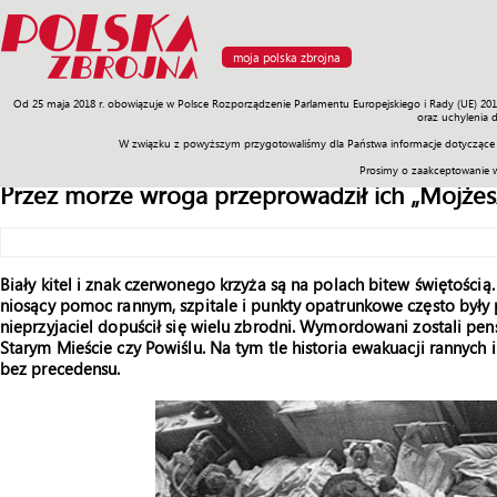
moja polska zbrojna
Od 25 maja 2018 r. obowiązuje w Polsce Rozporządzenie Parlamentu Europejskiego i Rady (UE) 20
Armia
Poligon
Sprzęt
Misje
Polityka
Prawo
Świat
Sp
oraz uchylenia 
W związku z powyższym przygotowaliśmy dla Państwa informacje dotyczące 
Prosimy o zaakceptowanie 
Przez morze wroga przeprowadził ich „Mojżes
Biały kitel i znak czerwonego krzyża są na polach bitew świętością
niosący pomoc rannym, szpitale i punkty opatrunkowe często były
nieprzyjaciel dopuścił się wielu zbrodni. Wymordowani zostali pens
Starym Mieście czy Powiślu. Na tym tle historia ewakuacji rannych
bez precedensu.