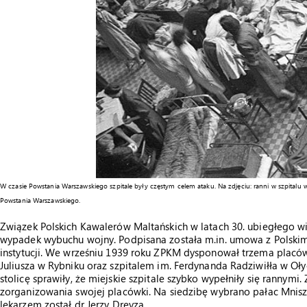
W czasie Powstania Warszawskiego szpitale były częstym celem ataku. Na zdjęciu: ranni w szpital
Powstania Warszawskiego.
Związek Polskich Kawalerów Maltańskich w latach 30. ubiegłego wi
wypadek wybuchu wojny. Podpisana została m.in. umowa z Polsk
instytucji. We wrześniu 1939 roku ZPKM dysponował trzema placów
Juliusza w Rybniku oraz szpitalem im. Ferdynanda Radziwiłła w O
stolicę sprawiły, że miejskie szpitale szybko wypełniły się rannym
zorganizowania swojej placówki. Na siedzibę wybrano pałac Mniszc
lekarzem został dr Jerzy Dreyza.