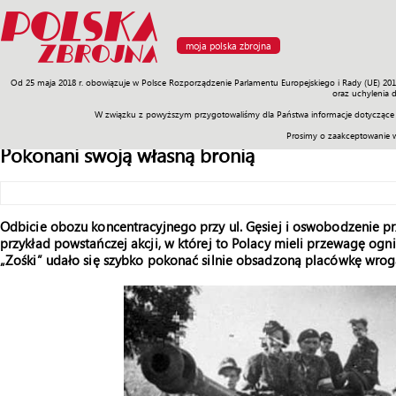
moja polska zbrojna
Od 25 maja 2018 r. obowiązuje w Polsce Rozporządzenie Parlamentu Europejskiego i Rady (UE) 20
Armia
Poligon
Sprzęt
Misje
Polityka
Prawo
Świat
Sp
oraz uchylenia 
W związku z powyższym przygotowaliśmy dla Państwa informacje dotyczące 
Prosimy o zaakceptowanie 
Pokonani swoją własną bronią
Odbicie obozu koncentracyjnego przy ul. Gęsiej i oswobodzenie 
przykład powstańczej akcji, w której to Polacy mieli przewagę og
„Zośki” udało się szybko pokonać silnie obsadzoną placówkę wrog