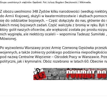
Grupa uwolnionych więźniów Gęsiówki. Fot. Juliusz Bogdan Deczkowski / Wikimedia.
Z obozu uwolniono 348 Żydów kilku narodowości (według niektóryc
do Armii Krajowej, służyli w kwatermistrzostwie i służbach pomocnic
się do oddziałów bojowych. – Część dołączyła do nas, głównie do s
takich mniej bojowych zadań. Część walczyła z bronią w ręku. Byli te
który golił naszych oficerów, ale większość została po prostu rozpus
nich wyginęła, ale niektórzy ocaleli – wspomina Tadeusz Sumiński „
Mówionej.
Po wyzwoleniu Warszawy przez Armię Czerwoną Gęsiówka przeszł
wojennych, a także żołnierzy polskiego podziemia niepodległośc
pod nazwą Centralne Więzienie – Ośrodek Pracy w Warszawie. Prz
polityczni, jak i kryminalni. Obóz rozebrano w latach 60. Obecnie n