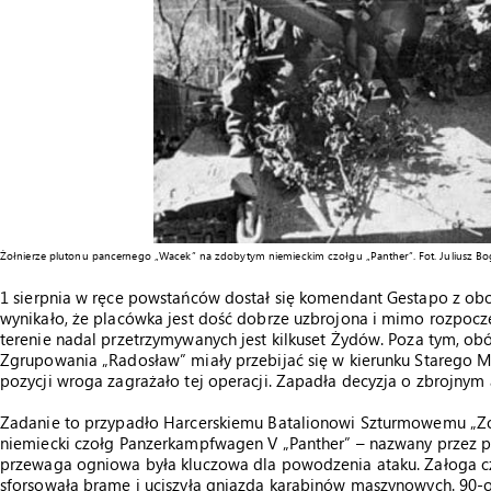
Żołnierze plutonu pancernego „Wacek” na zdobytym niemieckim czołgu „Panther”. Fot. Juliusz B
1 sierpnia w ręce powstańców dostał się komendant Gestapo z obo
wynikało, że placówka jest dość dobrze uzbrojona i mimo rozpoczęt
terenie nadal przetrzymywanych jest kilkuset Żydów. Poza tym, obóz
Zgrupowania „Radosław” miały przebijać się w kierunku Starego Mi
pozycji wroga zagrażało tej operacji. Zapadła decyzja o zbrojnym
Zadanie to przypadło Harcerskiemu Batalionowi Szturmowemu „Zośk
niemiecki czołg Panzerkampfwagen V „Panther” – nazwany przez 
przewaga ogniowa była kluczowa dla powodzenia ataku. Załoga cz
sforsowała bramę i uciszyła gniazda karabinów maszynowych. 90-