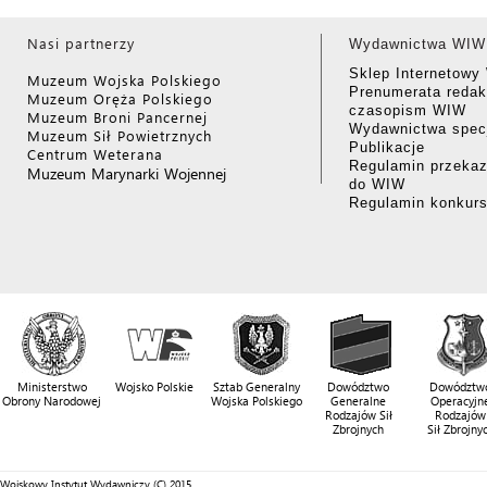
Nasi partnerzy
Wydawnictwa WIW
Sklep Internetow
Muzeum Wojska Polskiego
Prenumerata redak
Muzeum Oręża Polskiego
czasopism WIW
Muzeum Broni Pancernej
Wydawnictwa specj
Muzeum Sił Powietrznych
Publikacje
Centrum Weterana
Regulamin przekaz
Muzeum Marynarki Wojennej
do WIW
Regulamin konkur
Ministerstwo
Wojsko Polskie
Sztab Generalny
Dowództwo
Dowództw
Obrony Narodowej
Wojska Polskiego
Generalne
Operacyjn
Rodzajów Sił
Rodzajów
Zbrojnych
Sił Zbrojny
Wojskowy Instytut Wydawniczy (C) 2015