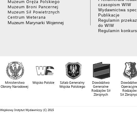
Muzeum Oręża Polskiego
czasopism WIW
Muzeum Broni Pancernej
Wydawnictwa specj
Muzeum Sił Powietrznych
Publikacje
Centrum Weterana
Regulamin przekaz
Muzeum Marynarki Wojennej
do WIW
Regulamin konkur
Ministerstwo
Wojsko Polskie
Sztab Generalny
Dowództwo
Dowództw
Obrony Narodowej
Wojska Polskiego
Generalne
Operacyjn
Rodzajów Sił
Rodzajów
Zbrojnych
Sił Zbrojny
Wojskowy Instytut Wydawniczy (C) 2015