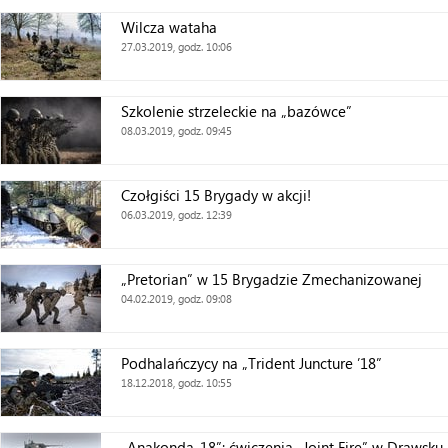
Wilcza wataha
27.03.2019, godz. 10:06
Szkolenie strzeleckie na „bazówce”
08.03.2019, godz. 09:45
Czołgiści 15 Brygady w akcji!
06.03.2019, godz. 12:39
„Pretorian” w 15 Brygadzie Zmechanizowanej
04.02.2019, godz. 09:08
Podhalańczycy na „Trident Juncture ’18”
18.12.2018, godz. 10:55
„Anakonda-18”: ćwiczenia „Joint Fire” w Drawsk