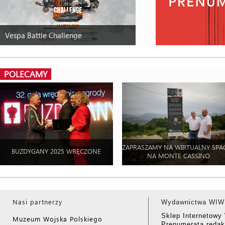
Vespa Battle Challenge
POLECAMY
ZAPRASZAMY NA WIRTUALNY SPA
BUZDYGANY 2025 WRĘCZONE
NA MONTE CASSINO
Nasi partnerzy
Wydawnictwa WIW
Sklep Internetow
Muzeum Wojska Polskiego
Prenumerata redak