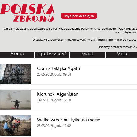
moja polska zbrojna
Od 25 maja 2018 r. obowiązuje w Polsce Rozporządzenie Parlamentu Europejskiego i Rady (UE) 20
Armia
Poligon
Sprzęt
Misje
Polityka
Prawo
Świat
Sp
oraz uchylenia 
W związku z powyższym przygotowaliśmy dla Państwa informacje dotyczące 
Prosimy o zaakceptowanie 
Armia
Społeczność
Świat
Misje
Czarna taktyka Agatu
23.05.2019, godz. 09:14
Kierunek: Afganistan
14.05.2019, godz. 12:18
Walka wręcz nie tylko na macie
28.03.2019, godz. 12:02