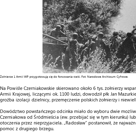
Żołnierze 1 Armii WP przygotowują się do forsowania rzeki. Fot. Narodowe Archiwum Cyfrowe.
Na Powiśle Czerniakowskie skierowano około 6 tys. żołnierzy wspar
Armii Krajowej, liczącymi ok. 1100 ludzi, dowodził płk Jan Mazur
groźba izolacji dzielnicy, przemęczenie polskich żołnierzy i niewiel
Dowództwo powstańczego odcinka miało do wyboru dwie możliwoś
Czerniakowa od Śródmieścia (ew. przebijać się w tym kierunku) lub
otoczenia przez nieprzyjaciela. „Radosław” postanowił, że najważni
pomoc z drugiego brzegu.