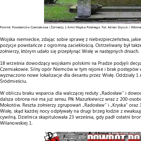
Pomnik Powstańców Czerniakowa i Żołnierzy 1 Armii Wojska Polskiego. Fot. Adrian Grycuk / Wikime
Wojska niemieckie, zdając sobie sprawę z niebezpieczeństwa, jaki
pozycje powstańcze z ogromną zaciekłością. Ostrzeliwany był także
żołnierzy, którym udało się przepłynąć Wisłę w następnych dniach.
18 września dowodzący wojskami polskimi na Pradze podjęli decyzj
Czerniakowie. Silny opór Niemców w tym rejonie i brak postępów 
wyznaczono nowe lokalizacje dla desantu przez Wisłę. Oddziały 1
Śródmieściu.
W obliczu braku wsparcia dla walczącej reduty „Radosław” i dowod
dalsza obrona nie ma już sensu. Płk Mazurkiewicz wraz z 200-oso
Mokotów. Reszta żołnierzy zgrupowań „Radosław” i „Kryska” oraz 3D
Wisłę, skąd każdej nocy odpływały na drugi brzeg łodzie z ewakuu
cywilną. Dzielnica skapitulowała 23 września, gdy padł ostatni br
Wilanowskiej 1.