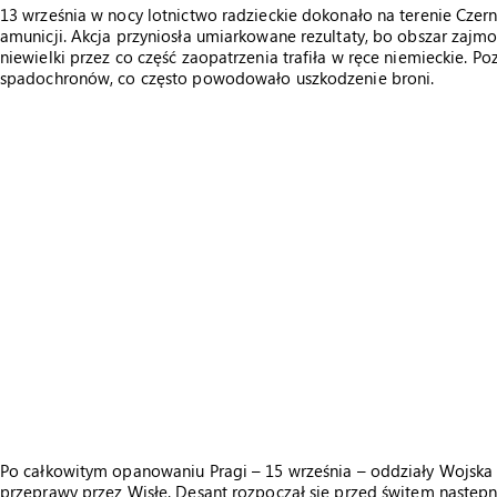
13 września w nocy lotnictwo radzieckie dokonało na terenie Czer
amunicji. Akcja przyniosła umiarkowane rezultaty, bo obszar zaj
niewielki przez co część zaopatrzenia trafiła w ręce niemieckie. P
spadochronów, co często powodowało uszkodzenie broni.
Po całkowitym opanowaniu Pragi – 15 września – oddziały Wojska 
przeprawy przez Wisłę. Desant rozpoczął się przed świtem następ