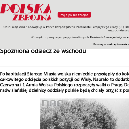
moja polska zbrojna
Od 25 maja 2018 r. obowiązuje w Polsce Rozporządzenie Parlamentu Europejskiego i Rady (UE) 20
Armia
Poligon
Sprzęt
Misje
Polityka
Prawo
Świat
Sp
oraz uchylenia 
W związku z powyższym przygotowaliśmy dla Państwa informacje dotyczące 
Prosimy o zaakceptowanie 
Spóźniona odsiecz ze wschodu
Po kapitulacji Starego Miasta wojska niemieckie przystąpiły do ko
całkowitego odcięcia polskich pozycji od Wisły. Nabrało to doda
Czerwona i 1 Armia Wojska Polskiego rozpoczęły walki o Pragę. D
nadwiślańskiej dzielnicy oddziały polskie będą chciały przyjść 