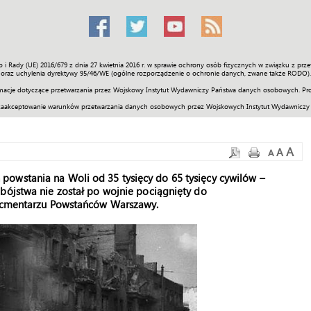
o i Rady (UE) 2016/679 z dnia 27 kwietnia 2016 r. w sprawie ochrony osób fizycznych w związku z 
Świat
Społeczność
Sport
Historia
Galerie
Wideo
ENGLI
oraz uchylenia dyrektywy 95/46/WE (ogólne rozporządzenie o ochronie danych, zwane także RODO).
acje dotyczące przetwarzania przez Wojskowy Instytut Wydawniczy Państwa danych osobowych. Pro
zaakceptowanie warunków przetwarzania danych osobowych przez Wojskowych Instytut Wydawniczy
A
A
A
owstania na Woli od 35 tysięcy do 65 tysięcy cywilów –
bójstwa nie został po wojnie pociągnięty do
na cmentarzu Powstańców Warszawy.