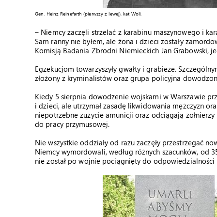
Gen. Heinz Reinefarth (pierwszy z lewej), kat Woli.
– Niemcy zaczęli strzelać z karabinu maszynowego i kara
Sam ranny nie byłem, ale żona i dzieci zostały zamord
Komisją Badania Zbrodni Niemieckich Jan Grabowski, je
Egzekucjom towarzyszyły gwałty i grabieże. Szczególny
złożony z kryminalistów oraz grupa policyjna dowodzon
Kiedy 5 sierpnia dowodzenie wojskami w Warszawie prz
i dzieci, ale utrzymał zasadę likwidowania mężczyzn 
niepotrzebne zużycie amunicji oraz odciągają żołnierzy
do pracy przymusowej.
Nie wszystkie oddziały od razu zaczęły przestrzegać now
Niemcy wymordowali, według różnych szacunków, od 35 
nie został po wojnie pociągnięty do odpowiedzialności 