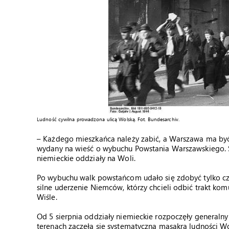
Ludność cywilna prowadzona ulicą Wolską. Fot. Bundesarchiv.
– Każdego mieszkańca należy zabić, a Warszawa ma być 
wydany na wieść o wybuchu Powstania Warszawskiego. Sz
niemieckie oddziały na Woli.
Po wybuchu walk powstańcom udało się zdobyć tylko część
silne uderzenie Niemców, którzy chcieli odbić trakt k
Wiśle.
Od 5 sierpnia oddziały niemieckie rozpoczęły generaln
terenach zaczęła się systematyczna masakra ludności Wo