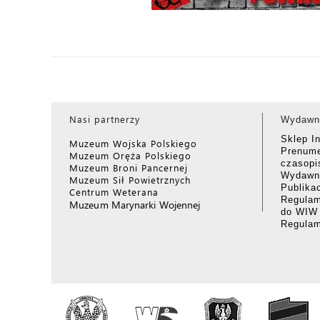
Nasi partnerzy
Wydawn
Sklep I
Muzeum Wojska Polskiego
Prenume
Muzeum Oręża Polskiego
czasop
Muzeum Broni Pancernej
Wydawni
Muzeum Sił Powietrznych
Publika
Centrum Weterana
Regulam
Muzeum Marynarki Wojennej
do WIW
Regula