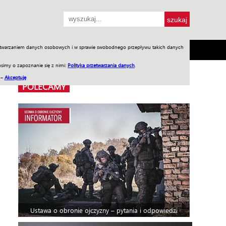
przetwarzaniem danych osobowych i w sprawie swobodnego przepływu takich danych
SH
SKLEP
Jednodniówki
Praca w WIW
simy o zapoznanie się z nimi:
Polityka przetwarzania danych
.
 –
Akceptuję
POLECAMY
Ustawa o obronie ojczyzny – pytania i odpowiedzi