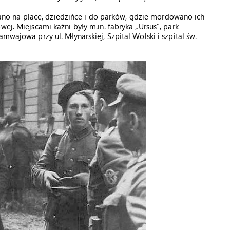
o na place, dziedzińce i do parków, gdzie mordowano ich
ej. Miejscami kaźni były m.in. fabryka „Ursus", park
mwajowa przy ul. Młynarskiej, Szpital Wolski i szpital św.