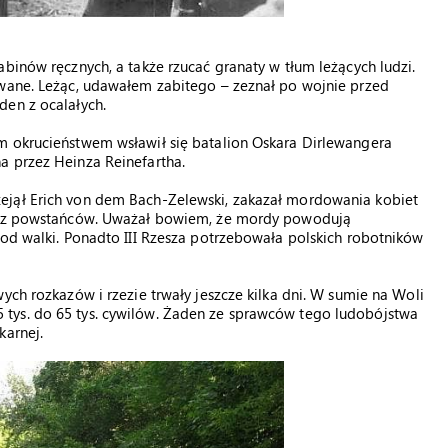
binów ręcznych, a także rzucać granaty w tłum leżących ludzi.
owane. Leżąc, udawałem zabitego – zeznał po wojnie przed
den z ocalałych.
m okrucieństwem wsławił się batalion Oskara Dirlewangera
a przez Heinza Reinefartha.
ejął Erich von dem Bach-Zelewski, zakazał mordowania kobiet
oraz powstańców. Uważał bowiem, że mordy powodują
 od walki. Ponadto III Rzesza potrzebowała polskich robotników
ych rozkazów i rzezie trwały jeszcze kilka dni. W sumie na Woli
tys. do 65 tys. cywilów. Żaden ze sprawców tego ludobójstwa
karnej.