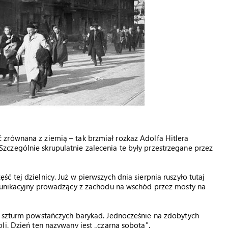
zrównana z ziemią – tak brzmiał rozkaz Adolfa Hitlera
czególnie skrupulatnie zalecenia te były przestrzegane przez
 tej dzielnicy. Już w pierwszych dnia sierpnia ruszyło tutaj
omunikacyjny prowadzący z zachodu na wschód przez mosty na
y szturm powstańczych barykad. Jednocześnie na zdobytych
li. Dzień ten nazywany jest „czarną sobotą".