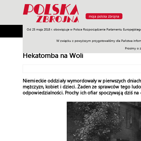
moja polska zbrojna
Od 25 maja 2018 r. obowiązuje w Polsce Rozporządzenie Parlamentu Europejskieg
Armia
Poligon
Sprzęt
Misje
Polityka
Prawo
W związku z powyższym przygotowaliśmy dla Państwa inform
Prosimy o 
Hekatomba na Woli
Niemieckie oddziały wymordowały w pierwszych dniach p
mężczyzn, kobiet i dzieci. Żaden ze sprawców tego ludo
odpowiedzialności. Prochy ich ofiar spoczywają dziś 