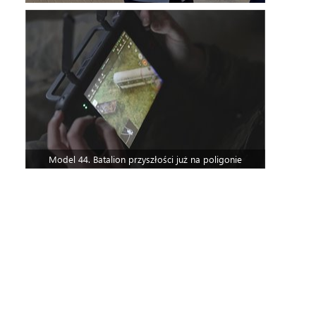
Model 44. Batalion przyszłości już na poligonie