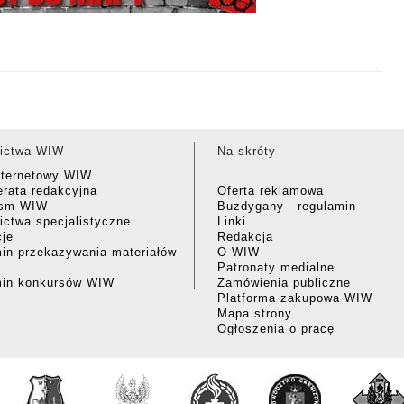
ictwa WIW
Na skróty
nternetowy WIW
rata redakcyjna
Oferta reklamowa
ism WIW
Buzdygany - regulamin
ctwa specjalistyczne
Linki
cje
Redakcja
in przekazywania materiałów
O WIW
Patronaty medialne
min konkursów WIW
Zamówienia publiczne
Platforma zakupowa WIW
Mapa strony
Ogłoszenia o pracę