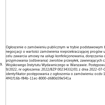
Ogłoszenie o zamówieniu publicznym w trybie podstawowym 
negocjacji o wartości zamówienia nieprzekraczającej progów u
celu zawarcia umowy na usługi konfekcjonowania, doręczania 
przyjmowania (odbierania) zwrotów przesyłek, zawierających 
9.
Wojskowego Instytutu Wydawniczego w Warszawie. Postępowa
9/2022, nr ogłoszenia: 2022/BZP 00234332/01 z dnia 2022-07-0
identyfikator postępowania z ogłoszenia o zamówieniu: ocds-
4f41f16b-f84b-11ec-8000-d680d39e541a