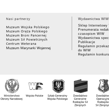
Nasi partnerzy
Wydawnictwa WIW
Sklep Internetow
Muzeum Wojska Polskiego
Prenumerata redak
Muzeum Oręża Polskiego
czasopism WIW
Muzeum Broni Pancernej
Wydawnictwa specj
Muzeum Sił Powietrznych
Publikacje
Centrum Weterana
Regulamin przekaz
Muzeum Marynarki Wojennej
do WIW
Regulamin konkur
Ministerstwo
Wojsko Polskie
Sztab Generalny
Dowództwo
Dowództw
Obrony Narodowej
Wojska Polskiego
Generalne
Operacyjn
Rodzajów Sił
Rodzajów
Zbrojnych
Sił Zbrojny