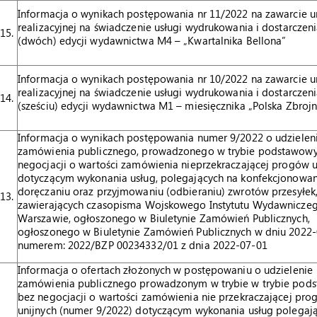
Informacja o wynikach postępowania nr 11/2022 na zawarcie
realizacyjnej na świadczenie usługi wydrukowania i dostarczeni
15.
(dwóch) edycji wydawnictwa M4 – „Kwartalnika Bellona”
Informacja o wynikach postępowania nr 10/2022 na zawarcie
realizacyjnej na świadczenie usługi wydrukowania i dostarczeni
14.
(sześciu) edycji wydawnictwa M1 – miesięcznika „Polska Zbroj
Informacja o wynikach postępowania numer 9/2022 o udzielen
zamówienia publicznego, prowadzonego w trybie podstawow
negocjacji o wartości zamówienia nieprzekraczającej progów u
dotyczącym wykonania usług, polegających na konfekcjonowan
doręczaniu oraz przyjmowaniu (odbieraniu) zwrotów przesyłek
13.
zawierających czasopisma Wojskowego Instytutu Wydawnicze
Warszawie, ogłoszonego w Biuletynie Zamówień Publicznych,
ogłoszonego w Biuletynie Zamówień Publicznych w dniu 2022
numerem: 2022/BZP 00234332/01 z dnia 2022-07-01
Informacja o ofertach złożonych w postępowaniu o udzielenie
zamówienia publicznego prowadzonym w trybie w trybie po
bez negocjacji o wartości zamówienia nie przekraczającej pr
unijnych (numer 9/2022) dotyczącym wykonania usług polegaj