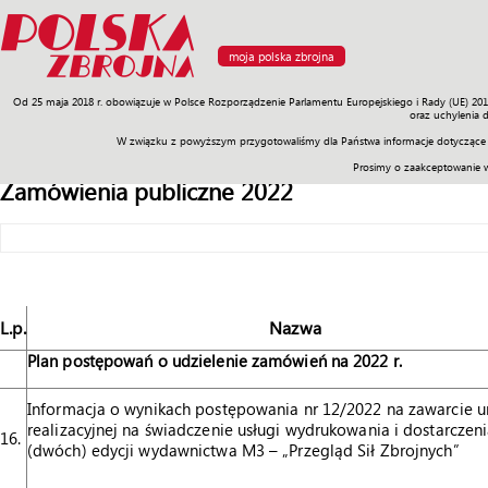
moja polska zbrojna
Od 25 maja 2018 r. obowiązuje w Polsce Rozporządzenie Parlamentu Europejskiego i Rady (UE) 20
Armia
Poligon
Sprzęt
Misje
Polityka
Prawo
Świat
Sp
oraz uchylenia 
W związku z powyższym przygotowaliśmy dla Państwa informacje dotyczące 
Prosimy o zaakceptowanie 
Zamówienia publiczne 2022
L.p.
Nazwa
Plan postępowań o udzielenie zamówień na 2022 r.
Informacja o wynikach postępowania nr 12/2022 na zawarcie
realizacyjnej na świadczenie usługi wydrukowania i dostarczeni
16.
(dwóch) edycji wydawnictwa M3 – „Przegląd Sił Zbrojnych”