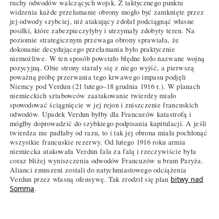
ruchy odwodów walczących wojsk. Z taktycznego punktu
widzenia każde przełamanie obrony mogło być zamknięte przez
jej odwody szybciej, niż atakujący zdołał podciągnąć własne
posiłki, które zabezpieczyłyby i utrzymały zdobyty teren. Na
poziomie strategicznym przewaga obrony sprawiała, że
dokonanie decydującego przełamania było praktycznie
niemożliwe. W ten sposób powstało błędne koło nazwane wojną
pozycyjną. Obie strony starały się z niego wyjść, a pierwszą
poważną próbę przerwania tego krwawego impasu podjęli
Niemcy pod Verdun (21 lutego–18 grudnia 1916 r.). W planach
niemieckich sztabowców zaatakowanie twierdzy miało
spowodować ściągnięcie w jej rejon i zniszczenie francuskich
odwodów. Upadek Verdun byłby dla Francuzów katastrofą i
mógłby doprowadzić do szybkiego podpisania kapitulacji. A jeśli
twierdza nie padłaby od razu, to i tak jej obrona miała pochłonąć
wszystkie francuskie rezerwy. Od lutego 1916 roku armia
niemiecka atakowała Verdun fala za falą i rzeczywiście była
coraz bliżej wyniszczenia odwodów Francuzów u bram Paryża.
Alianci zmuszeni zostali do natychmiastowego odciążenia
Verdun przez własną ofensywę. Tak zrodził się plan
bitwy nad
Sommą
.