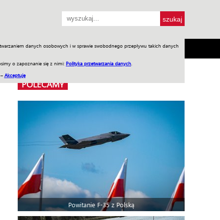
przetwarzaniem danych osobowych i w sprawie swobodnego przepływu takich danych
SH
SKLEP
Jednodniówki
Praca w WIW
simy o zapoznanie się z nimi:
Polityka przetwarzania danych
.
 –
Akceptuję
POLECAMY
Powitanie F-35 z Polską