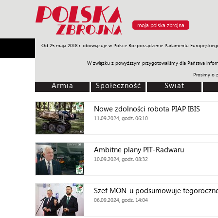
moja polska zbrojna
Od 25 maja 2018 r. obowiązuje w Polsce Rozporządzenie Parlamentu Europejskieg
Armia
Poligon
Sprzęt
Misje
Polityka
Prawo
W związku z powyższym przygotowaliśmy dla Państwa inform
Prosimy o 
Armia
Społeczność
Świat
Nowe zdolności robota PIAP IBIS
11.09.2024, godz. 06:10
Ambitne plany PIT-Radwaru
10.09.2024, godz. 08:32
Szef MON-u podsumowuje tegoroczne 
06.09.2024, godz. 14:04