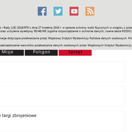
o i Rady (UE) 2016/679 z dnia 27 kwietnia 2016 r. w sprawie ochrony osób fizycznych w związku z 
Świat
Społeczność
Sport
Historia
Galerie
Wideo
ENGLI
oraz uchylenia dyrektywy 95/46/WE (ogólne rozporządzenie o ochronie danych, zwane także RODO).
acje dotyczące przetwarzania przez Wojskowy Instytut Wydawniczy Państwa danych osobowych. Pro
zaakceptowanie warunków przetwarzania danych osobowych przez Wojskowych Instytut Wydawniczy
Misje
Poligon
Sprzęt
targi zbrojeniowe