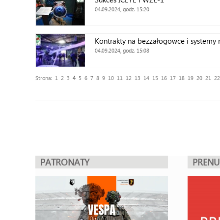
04.09.2024, godz. 15:20
Kontrakty na bezzałogowce i systemy 
04.09.2024, godz. 15:08
Strona:
1
2
3
4
5
6
7
8
9
10
11
12
13
14
15
16
17
18
19
20
21
22
PATRONATY
PREN