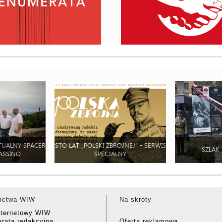
TUALNY SPACER
STO LAT „POLSKI ZBROJNEJ” - SERWIS
SZLAK
ASSINO
SPECJALNY
ictwa WIW
Na skróty
nternetowy WIW
rata redakcyjna
Oferta reklamowa