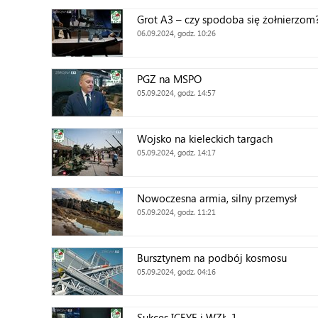
Grot A3 – czy spodoba się żołnierzom
06.09.2024, godz. 10:26
PGZ na MSPO
05.09.2024, godz. 14:57
Wojsko na kieleckich targach
05.09.2024, godz. 14:17
Nowoczesna armia, silny przemysł
05.09.2024, godz. 11:21
Bursztynem na podbój kosmosu
05.09.2024, godz. 04:16
Sukces ICEYE i WZŁ-1