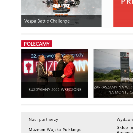
Vespa Battle Challenge
POLECAMY
ZAPRASZAMY NA WIR
BUZDYGANY 2025 WRĘCZONE
NA MONTE C
Nasi partnerzy
Wydawn
Sklep I
Muzeum Wojska Polskiego
Prenume