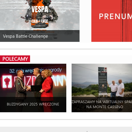
Vespa Battle Challenge
POLECAMY
ZAPRASZAMY NA WIRTUALNY SPA
BUZDYGANY 2025 WRĘCZONE
NA MONTE CASSINO