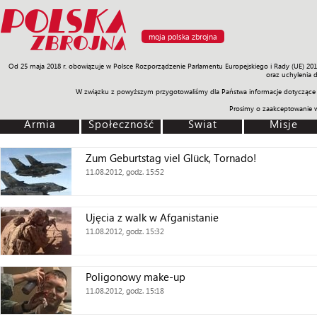
moja polska zbrojna
Od 25 maja 2018 r. obowiązuje w Polsce Rozporządzenie Parlamentu Europejskiego i Rady (UE) 20
Armia
Poligon
Sprzęt
Misje
Polityka
Prawo
Świat
Sp
oraz uchylenia 
W związku z powyższym przygotowaliśmy dla Państwa informacje dotyczące 
Prosimy o zaakceptowanie 
Armia
Społeczność
Świat
Misje
Zum Geburtstag viel Glück, Tornado!
11.08.2012, godz. 15:52
Ujęcia z walk w Afganistanie
11.08.2012, godz. 15:32
Poligonowy make-up
11.08.2012, godz. 15:18