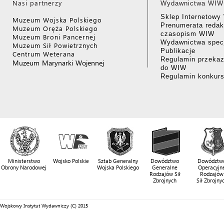
Nasi partnerzy
Wydawnictwa WIW
Sklep Internetow
Muzeum Wojska Polskiego
Prenumerata redak
Muzeum Oręża Polskiego
czasopism WIW
Muzeum Broni Pancernej
Wydawnictwa specj
Muzeum Sił Powietrznych
Publikacje
Centrum Weterana
Regulamin przekaz
Muzeum Marynarki Wojennej
do WIW
Regulamin konkur
Ministerstwo
Wojsko Polskie
Sztab Generalny
Dowództwo
Dowództw
Obrony Narodowej
Wojska Polskiego
Generalne
Operacyjn
Rodzajów Sił
Rodzajów
Zbrojnych
Sił Zbrojny
Wojskowy Instytut Wydawniczy (C) 2015