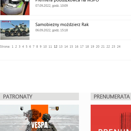
07.09.2022, godz. 10:09
Samobieżny moździerz Rak
06.09.2022, godz. 15:18
Strona:
1
2
3
4
5
6
7
8
9
10
11
12
13
14
15
16
17
18
19
20
21
22
23
24
PATRONATY
PRENUMERATA