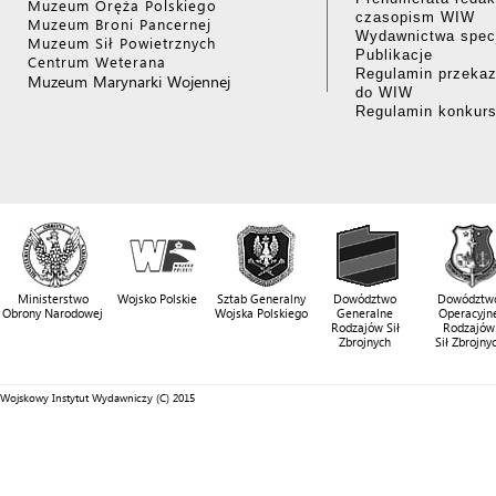
Muzeum Oręża Polskiego
czasopism WIW
Muzeum Broni Pancernej
Wydawnictwa specj
Muzeum Sił Powietrznych
Publikacje
Centrum Weterana
Regulamin przekaz
Muzeum Marynarki Wojennej
do WIW
Regulamin konkur
Ministerstwo
Wojsko Polskie
Sztab Generalny
Dowództwo
Dowództw
Obrony Narodowej
Wojska Polskiego
Generalne
Operacyjn
Rodzajów Sił
Rodzajów
Zbrojnych
Sił Zbrojny
Wojskowy Instytut Wydawniczy (C) 2015