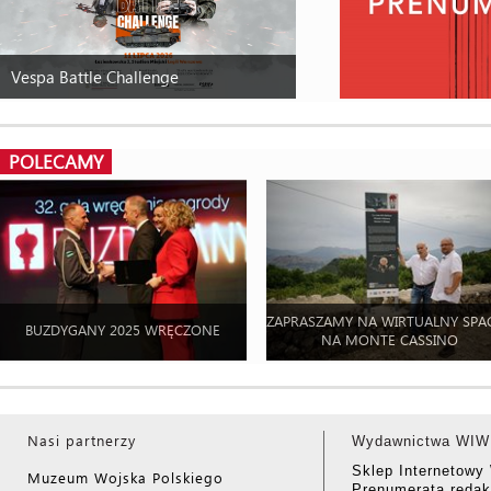
Vespa Battle Challenge
POLECAMY
ZAPRASZAMY NA WIRTUALNY SPA
BUZDYGANY 2025 WRĘCZONE
NA MONTE CASSINO
Nasi partnerzy
Wydawnictwa WIW
Sklep Internetow
Muzeum Wojska Polskiego
Prenumerata redak