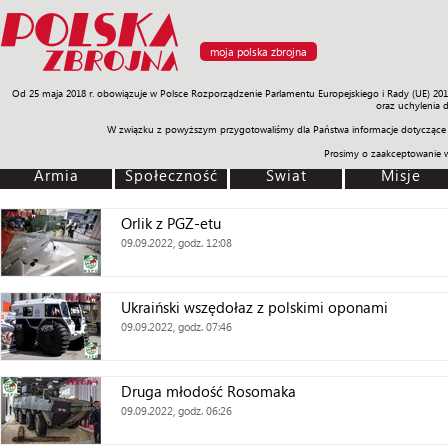
moja polska zbrojna
Od 25 maja 2018 r. obowiązuje w Polsce Rozporządzenie Parlamentu Europejskiego i Rady (UE) 20
Armia
Poligon
Sprzęt
Misje
Polityka
Prawo
Świat
Sp
oraz uchylenia 
W związku z powyższym przygotowaliśmy dla Państwa informacje dotyczące 
Prosimy o zaakceptowanie 
Armia
Społeczność
Świat
Misje
Orlik z PGZ-etu
09.09.2022, godz. 12:08
Ukraiński wszędołaz z polskimi oponami
09.09.2022, godz. 07:46
Druga młodość Rosomaka
09.09.2022, godz. 06:26