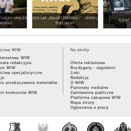
TUALNY SPACER
STO LAT „POLSKI ZBROJNEJ” - SERWIS
SZLAK
ASSINO
SPECJALNY
ictwa WIW
Na skróty
nternetowy WIW
rata redakcyjna
Oferta reklamowa
ism WIW
Buzdygany - regulamin
ctwa specjalistyczne
Linki
cje
Redakcja
in przekazywania materiałów
O WIW
Patronaty medialne
min konkursów WIW
Zamówienia publiczne
Platforma zakupowa WIW
Mapa strony
Ogłoszenia o pracę