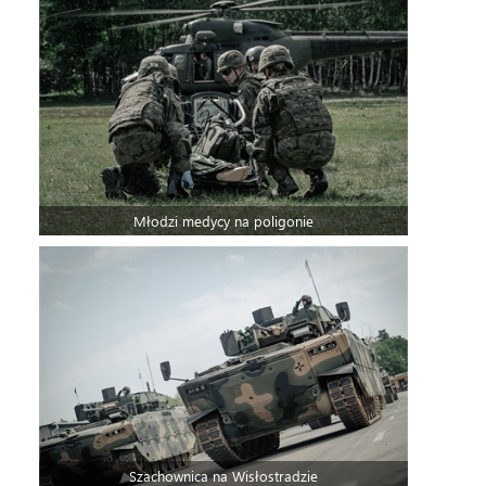
Młodzi medycy na poligonie
Szachownica na Wisłostradzie