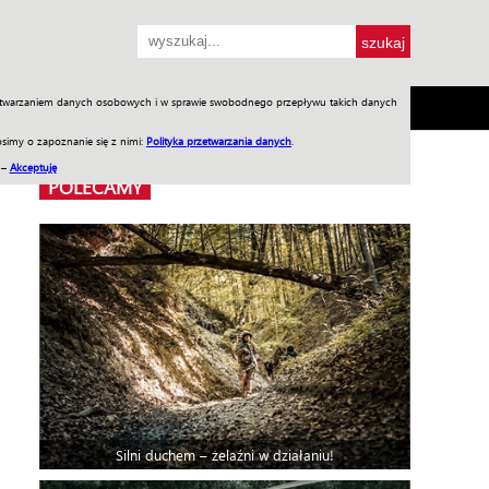
przetwarzaniem danych osobowych i w sprawie swobodnego przepływu takich danych
SH
SKLEP
Jednodniówki
Praca w WIW
simy o zapoznanie się z nimi:
Polityka przetwarzania danych
.
 –
Akceptuję
POLECAMY
Silni duchem – żelaźni w działaniu!