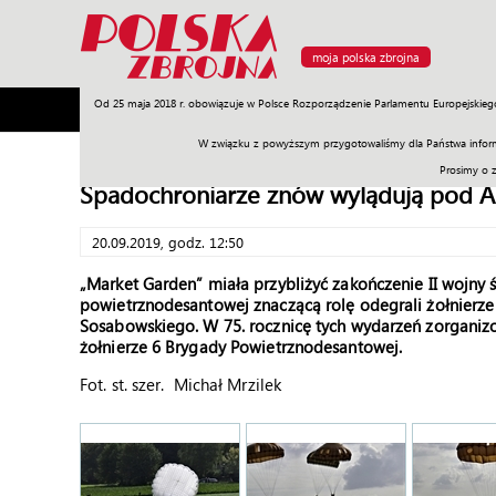
moja polska zbrojna
Od 25 maja 2018 r. obowiązuje w Polsce Rozporządzenie Parlamentu Europejskieg
Armia
Poligon
Sprzęt
Misje
Polityka
Prawo
W związku z powyższym przygotowaliśmy dla Państwa inform
Prosimy o 
Spadochroniarze znów wylądują pod 
20.09.2019, godz. 12:50
„Market Garden” miała przybliżyć zakończenie II wojny św
powietrznodesantowej znaczącą rolę odegrali żołnierz
Sosabowskiego. W 75. rocznicę tych wydarzeń zorganizow
żołnierze 6 Brygady Powietrznodesantowej.
Fot. st. szer. Michał Mrzilek