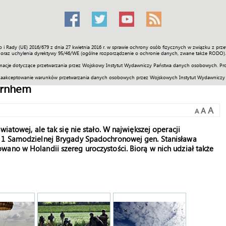
o i Rady (UE) 2016/679 z dnia 27 kwietnia 2016 r. w sprawie ochrony osób fizycznych w związku z 
Świat
Społeczność
Sport
Historia
Galerie
Wideo
ENGLI
oraz uchylenia dyrektywy 95/46/WE (ogólne rozporządzenie o ochronie danych, zwane także RODO).
acje dotyczące przetwarzania przez Wojskowy Instytut Wydawniczy Państwa danych osobowych. Pro
zaakceptowanie warunków przetwarzania danych osobowych przez Wojskowych Instytut Wydawniczy
Arnhem
A
A
A
iatowej, ale tak się nie stało. W największej operacji
e 1 Samodzielnej Brygady Spadochronowej gen. Stanisława
ano w Holandii szereg uroczystości. Biorą w nich udział także