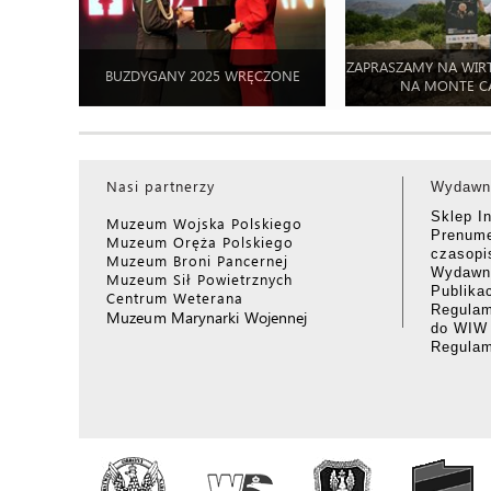
ZAPRASZAMY NA WIR
BUZDYGANY 2025 WRĘCZONE
NA MONTE C
Nasi partnerzy
Wydawn
Sklep I
Muzeum Wojska Polskiego
Prenume
Muzeum Oręża Polskiego
czasop
Muzeum Broni Pancernej
Wydawni
Muzeum Sił Powietrznych
Publika
Centrum Weterana
Regulam
Muzeum Marynarki Wojennej
do WIW
Regula