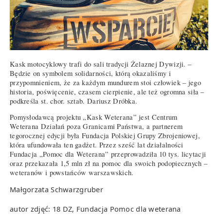
Kask motocyklowy trafi do sali tradycji Żelaznej Dywizji. –
Będzie on symbolem solidarności, którą okazaliśmy i
przypomnieniem, że za każdym mundurem stoi człowiek – jego
historia, poświęcenie, czasem cierpienie, ale też ogromna siła –
podkreśla st. chor. sztab. Dariusz Dróbka.
Pomysłodawcą projektu „Kask Weterana” jest Centrum
Weterana Działań poza Granicami Państwa, a partnerem
tegorocznej edycji była Fundacja Polskiej Grupy Zbrojeniowej,
która ufundowała ten gadżet. Przez sześć lat działalności
Fundacja „Pomoc dla Weterana” przeprowadziła 10 tys. licytacji
oraz przekazała 1,5 mln zł na pomoc dla swoich podopiecznych –
weteranów i powstańców warszawskich.
Małgorzata Schwarzgruber
autor zdjęć: 18 DZ, Fundacja Pomoc dla weterana