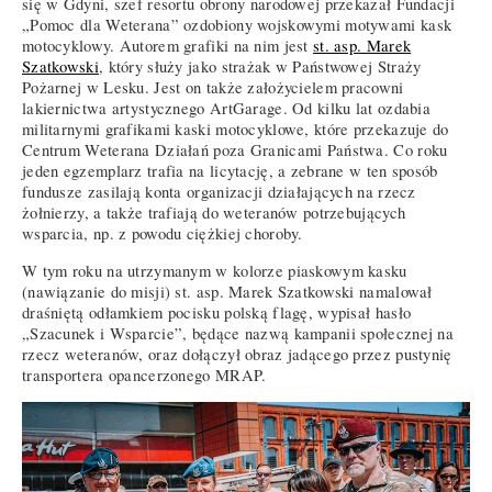
się w Gdyni, szef resortu obrony narodowej przekazał Fundacji
„Pomoc dla Weterana” ozdobiony wojskowymi motywami kask
motocyklowy. Autorem grafiki na nim jest
st. asp. Marek
Szatkowski
, który służy jako strażak w Państwowej Straży
Pożarnej w Lesku. Jest on także założycielem pracowni
lakiernictwa artystycznego ArtGarage. Od kilku lat ozdabia
militarnymi grafikami kaski motocyklowe, które przekazuje do
Centrum Weterana Działań poza Granicami Państwa. Co roku
jeden egzemplarz trafia na licytację, a zebrane w ten sposób
fundusze zasilają konta organizacji działających na rzecz
żołnierzy, a także trafiają do weteranów potrzebujących
wsparcia, np. z powodu ciężkiej choroby.
W tym roku na utrzymanym w kolorze piaskowym kasku
(nawiązanie do misji) st. asp. Marek Szatkowski namalował
draśniętą odłamkiem pocisku polską flagę, wypisał hasło
„Szacunek i Wsparcie”, będące nazwą kampanii społecznej na
rzecz weteranów, oraz dołączył obraz jadącego przez pustynię
transportera opancerzonego MRAP.