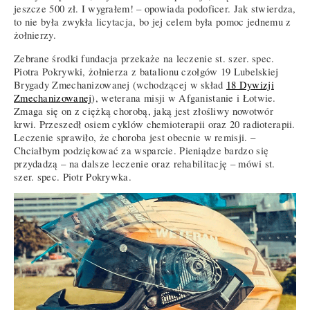
jeszcze 500 zł. I wygrałem! – opowiada podoficer. Jak stwierdza,
to nie była zwykła licytacja, bo jej celem była pomoc jednemu z
żołnierzy.
Zebrane środki fundacja przekaże na leczenie st. szer. spec.
Piotra Pokrywki, żołnierza z batalionu czołgów 19 Lubelskiej
Brygady Zmechanizowanej (wchodzącej w skład
18 Dywizji
Zmechanizowanej
), weterana misji w Afganistanie i Łotwie.
Zmaga się on z ciężką chorobą, jaką jest złośliwy nowotwór
krwi. Przeszedł osiem cyklów chemioterapii oraz 20 radioterapii.
Leczenie sprawiło, że choroba jest obecnie w remisji. –
Chciałbym podziękować za wsparcie. Pieniądze bardzo się
przydadzą – na dalsze leczenie oraz rehabilitację – mówi st.
szer. spec. Piotr Pokrywka.