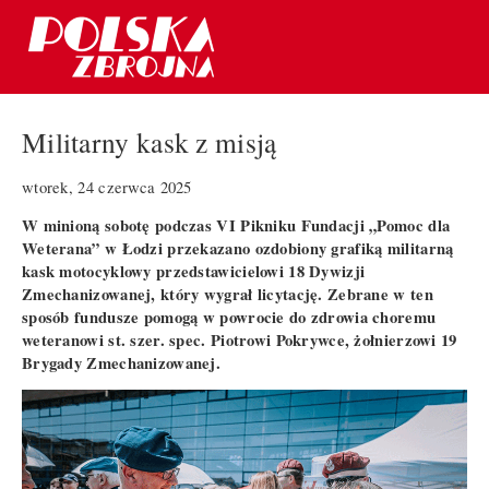
Militarny kask z misją
wtorek, 24 czerwca 2025
W minioną sobotę podczas VI Pikniku Fundacji „Pomoc dla
Weterana” w Łodzi przekazano ozdobiony grafiką militarną
kask motocyklowy przedstawicielowi 18 Dywizji
Zmechanizowanej, który wygrał licytację. Zebrane w ten
sposób fundusze pomogą w powrocie do zdrowia choremu
weteranowi st. szer. spec. Piotrowi Pokrywce, żołnierzowi 19
Brygady Zmechanizowanej.