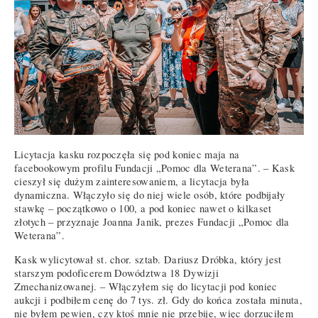
Licytacja kasku rozpoczęła się pod koniec maja na
facebookowym profilu Fundacji „Pomoc dla Weterana”. – Kask
cieszył się dużym zainteresowaniem, a licytacja była
dynamiczna. Włączyło się do niej wiele osób, które podbijały
stawkę – początkowo o 100, a pod koniec nawet o kilkaset
złotych – przyznaje Joanna Janik, prezes Fundacji „Pomoc dla
Weterana”.
Kask wylicytował st. chor. sztab. Dariusz Dróbka, który jest
starszym podoficerem Dowództwa 18 Dywizji
Zmechanizowanej. – Włączyłem się do licytacji pod koniec
aukcji i podbiłem cenę do 7 tys. zł. Gdy do końca została minuta,
nie byłem pewien, czy ktoś mnie nie przebije, więc dorzuciłem