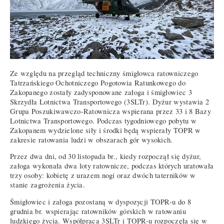
Ze względu na przegląd techniczny śmigłowca ratowniczego
Tatrzańskiego Ochotniczego Pogotowia Ratunkowego do
Zakopanego zostały zadysponowane załoga i śmigłowiec 3
Skrzydła Lotnictwa Transportowego (3SLTr). Dyżur wystawia 2
Grupa Poszukiwawczo-Ratownicza wspierana przez 33 i 8 Bazy
Lotnictwa Transportowego. Podczas tygodniowego pobytu w
Zakopanem wydzielone siły i środki będą wspierały TOPR w
zakresie ratowania ludzi w obszarach gór wysokich.
Przez dwa dni, od 30 listopada br., kiedy rozpoczął się dyżur,
załoga wykonała dwa loty ratownicze, podczas których uratowała
trzy osoby: kobietę z urazem nogi oraz dwóch taterników w
stanie zagrożenia życia.
Śmigłowiec i załoga pozostaną w dyspozycji TOPR-u do 8
grudnia br. wspierając ratowników górskich w ratowaniu
ludzkiego życia. Współpraca 3SLTr i TOPR-u rozpoczęła się w