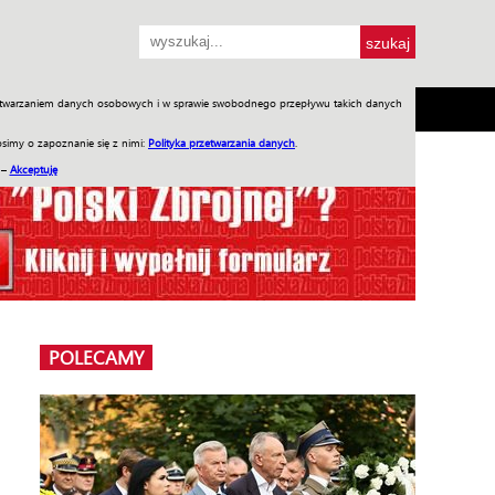
przetwarzaniem danych osobowych i w sprawie swobodnego przepływu takich danych
SH
SKLEP
Jednodniówki
Praca w WIW
simy o zapoznanie się z nimi:
Polityka przetwarzania danych
.
 –
Akceptuję
POLECAMY