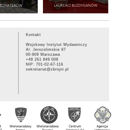
 BOHATERÓW
LAUREACI BUZDYGANÓW
Kontakt
Wojskowy Instytut Wydawniczy
Al. Jerozolimskie 97
00-909 Warszawa
+48 261 849 008
NIP: 701-02-67-116
sekretariat@zbrojni.pl
t
Wielonarodowy
Wielonarodowa
Centrum
Agencja
SZ
Korpus
Dywizja
Szkolenia Sił
Uzbrojenia