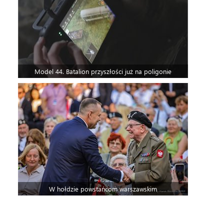
Model 44. Batalion przyszłości już na poligonie
W hołdzie powstańcom warszawskim