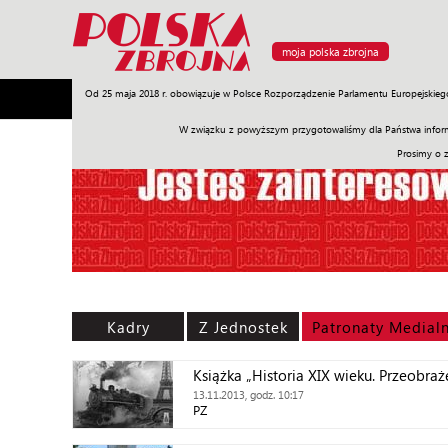
moja polska zbrojna
Od 25 maja 2018 r. obowiązuje w Polsce Rozporządzenie Parlamentu Europejskieg
Armia
Poligon
Sprzęt
Misje
Polityka
Prawo
W związku z powyższym przygotowaliśmy dla Państwa inform
Prosimy o 
Kadry
Z Jednostek
Patronaty Medial
Książka „Historia XIX wieku. Przeobraż
13.11.2013, godz. 10:17
PZ