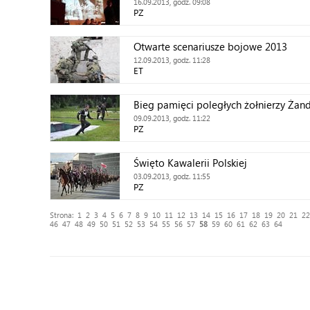
16.09.2013, godz. 09:08
PZ
Otwarte scenariusze bojowe 2013
12.09.2013, godz. 11:28
ET
Bieg pamięci poległych żołnierzy Żan
09.09.2013, godz. 11:22
PZ
Święto Kawalerii Polskiej
03.09.2013, godz. 11:55
PZ
Strona:
1
2
3
4
5
6
7
8
9
10
11
12
13
14
15
16
17
18
19
20
21
22
46
47
48
49
50
51
52
53
54
55
56
57
58
59
60
61
62
63
64