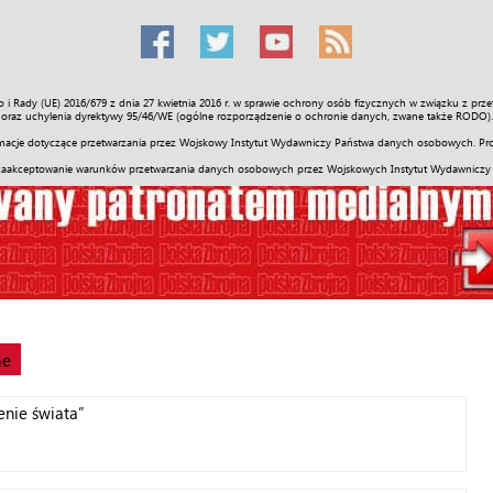
o i Rady (UE) 2016/679 z dnia 27 kwietnia 2016 r. w sprawie ochrony osób fizycznych w związku z 
Świat
Społeczność
Sport
Historia
Galerie
Wideo
ENGLI
oraz uchylenia dyrektywy 95/46/WE (ogólne rozporządzenie o ochronie danych, zwane także RODO).
acje dotyczące przetwarzania przez Wojskowy Instytut Wydawniczy Państwa danych osobowych. Pro
zaakceptowanie warunków przetwarzania danych osobowych przez Wojskowych Instytut Wydawniczy
ne
enie świata”