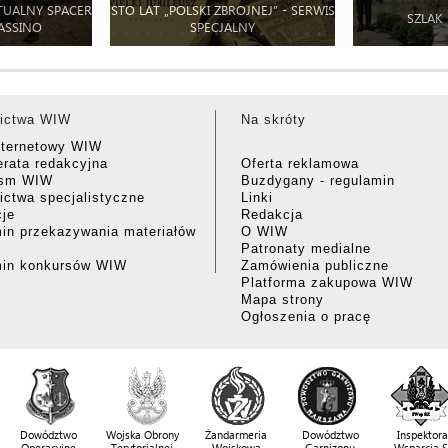
TUALNY SPACER
STO LAT „POLSKI ZBROJNEJ” - SERWIS
SZLAK
ASSINO
SPECJALNY
ictwa WIW
Na skróty
nternetowy WIW
rata redakcyjna
Oferta reklamowa
ism WIW
Buzdygany - regulamin
ctwa specjalistyczne
Linki
cje
Redakcja
in przekazywania materiałów
O WIW
Patronaty medialne
min konkursów WIW
Zamówienia publiczne
Platforma zakupowa WIW
Mapa strony
Ogłoszenia o pracę
Dowództwo
Wojska Obrony
Żandarmeria
Dowództwo
Inspektora
Operacyjne
Terytorialnej
Wojskowa
Garnizonu
Wsparcia 