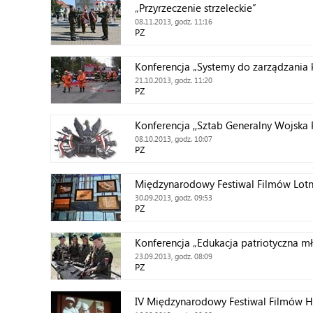
„Przyrzeczenie strzeleckie”
08.11.2013, godz. 11:16
PZ
Konferencja „Systemy do zarządzania
21.10.2013, godz. 11:20
PZ
Konferencja ,,Sztab Generalny Wojska 
08.10.2013, godz. 10:07
PZ
Międzynarodowy Festiwal Filmów Lotn
30.09.2013, godz. 09:53
PZ
Konferencja „Edukacja patriotyczna m
23.09.2013, godz. 08:09
PZ
IV Międzynarodowy Festiwal Filmów H