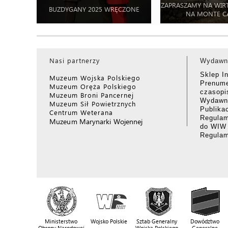
ZAPRASZAMY NA WIR
BUZDYGANY 2025 WRĘCZONE
NA MONTE C
Nasi partnerzy
Wydawn
Sklep I
Muzeum Wojska Polskiego
Prenume
Muzeum Oręża Polskiego
czasop
Muzeum Broni Pancernej
Wydawni
Muzeum Sił Powietrznych
Publika
Centrum Weterana
Regulam
Muzeum Marynarki Wojennej
do WIW
Regula
Ministerstwo
Wojsko Polskie
Sztab Generalny
Dowództwo
Obrony Narodowej
Wojska Polskiego
Generalne