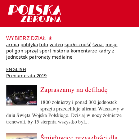
WYBIERZ DZIAŁ
armia
polityka
foto
wideo
społeczność
świat
misje
poligon
sprzęt
sport
historia
komentarze
kadry
z
jednostek
patronaty medialne
ENGLISH
Prenumerata 2019
Zapraszamy na defiladę
1800 żołnierzy i ponad 300 jednostek
sprzętu przedefiluje ulicami Warszawy w
dniu Święta Wojska Polskiego. Dzisiaj w nocy żołnierze
trenowali, by 15 sierpnia wszystko był...
Śmigłowiec przyszłości dla