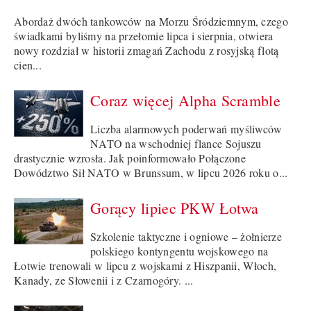
Abordaż dwóch tankowców na Morzu Śródziemnym, czego
świadkami byliśmy na przełomie lipca i sierpnia, otwiera
nowy rozdział w historii zmagań Zachodu z rosyjską flotą
cien...
Coraz więcej Alpha Scramble
Liczba alarmowych poderwań myśliwców
NATO na wschodniej flance Sojuszu
drastycznie wzrosła. Jak poinformowało Połączone
Dowództwo Sił NATO w Brunssum, w lipcu 2026 roku o...
Gorący lipiec PKW Łotwa
Szkolenie taktyczne i ogniowe – żołnierze
polskiego kontyngentu wojskowego na
Łotwie trenowali w lipcu z wojskami z Hiszpanii, Włoch,
Kanady, ze Słowenii i z Czarnogóry. ...