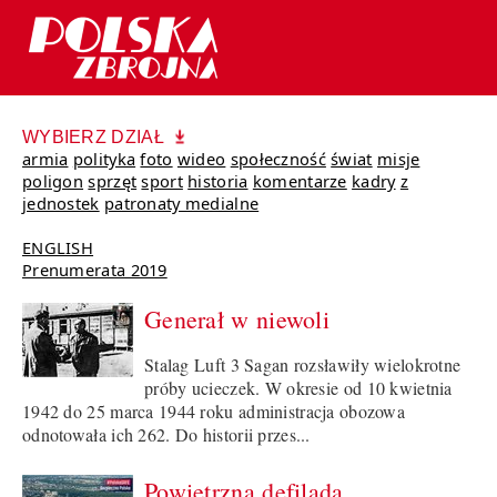
WYBIERZ DZIAŁ
armia
polityka
foto
wideo
społeczność
świat
misje
poligon
sprzęt
sport
historia
komentarze
kadry
z
jednostek
patronaty medialne
ENGLISH
Prenumerata 2019
Generał w niewoli
Stalag Luft 3 Sagan rozsławiły wielokrotne
próby ucieczek. W okresie od 10 kwietnia
1942 do 25 marca 1944 roku administracja obozowa
odnotowała ich 262. Do historii przes...
Powietrzna defilada