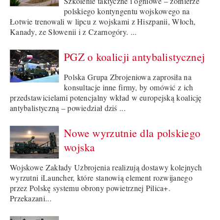
Szkolenie taktyczne i ogniowe – żołnierze
polskiego kontyngentu wojskowego na
Łotwie trenowali w lipcu z wojskami z Hiszpanii, Włoch,
Kanady, ze Słowenii i z Czarnogóry. ...
PGZ o koalicji antybalistycznej
Polska Grupa Zbrojeniowa zaprosiła na
konsultacje inne firmy, by omówić z ich
przedstawicielami potencjalny wkład w europejską koalicję
antybalistyczną – powiedział dziś ...
Nowe wyrzutnie dla polskiego
wojska
Wojskowe Zakłady Uzbrojenia realizują dostawy kolejnych
wyrzutni iLauncher, które stanowią element rozwijanego
przez Polskę systemu obrony powietrznej Pilica+.
Przekazani...