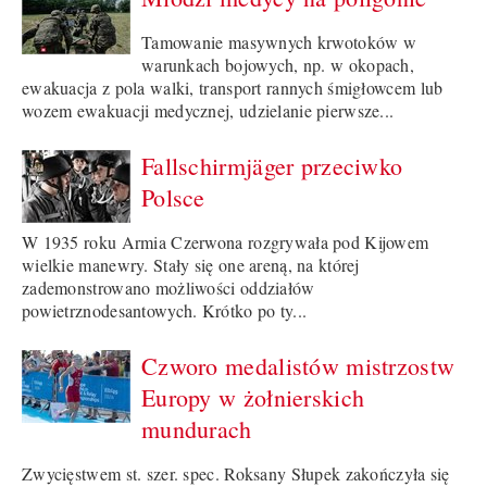
Tamowanie masywnych krwotoków w
warunkach bojowych, np. w okopach,
ewakuacja z pola walki, transport rannych śmigłowcem lub
wozem ewakuacji medycznej, udzielanie pierwsze...
Fallschirmjäger przeciwko
Polsce
W 1935 roku Armia Czerwona rozgrywała pod Kijowem
wielkie manewry. Stały się one areną, na której
zademonstrowano możliwości oddziałów
powietrznodesantowych. Krótko po ty...
Czworo medalistów mistrzostw
Europy w żołnierskich
mundurach
Zwycięstwem st. szer. spec. Roksany Słupek zakończyła się