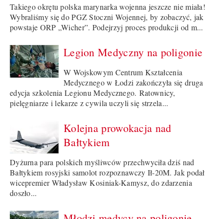
Takiego okrętu polska marynarka wojenna jeszcze nie miała!
Wybraliśmy się do PGZ Stoczni Wojennej, by zobaczyć, jak
powstaje ORP „Wicher”. Podejrzyj proces produkcji od m...
Legion Medyczny na poligonie
W Wojskowym Centrum Kształcenia
Medycznego w Łodzi zakończyła się druga
edycja szkolenia Legionu Medycznego. Ratownicy,
pielęgniarze i lekarze z cywila uczyli się strzela...
Kolejna prowokacja nad
Bałtykiem
Dyżurna para polskich myśliwców przechwyciła dziś nad
Bałtykiem rosyjski samolot rozpoznawczy Ił-20M. Jak podał
wicepremier Władysław Kosiniak-Kamysz, do zdarzenia
doszło...
Młodzi medycy na poligonie