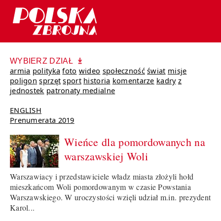
WYBIERZ DZIAŁ
armia
polityka
foto
wideo
społeczność
świat
misje
poligon
sprzęt
sport
historia
komentarze
kadry
z
jednostek
patronaty medialne
ENGLISH
Prenumerata 2019
Wieńce dla pomordowanych na
warszawskiej Woli
Warszawiacy i przedstawiciele władz miasta złożyli hołd
mieszkańcom Woli pomordowanym w czasie Powstania
Warszawskiego. W uroczystości wzięli udział m.in. prezydent
Karol...