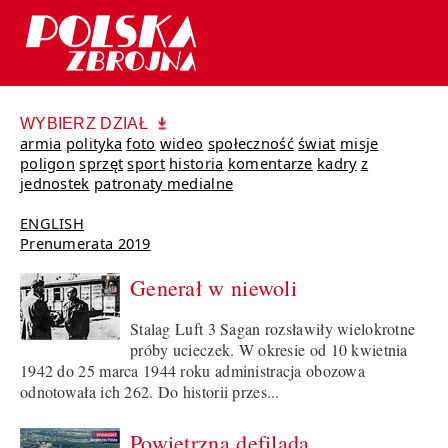
WYBIERZ DZIAŁ
armia
polityka
foto
wideo
społeczność
świat
misje
poligon
sprzęt
sport
historia
komentarze
kadry
z
jednostek
patronaty medialne
ENGLISH
Prenumerata 2019
Generał w niewoli
Stalag Luft 3 Sagan rozsławiły wielokrotne
próby ucieczek. W okresie od 10 kwietnia
1942 do 25 marca 1944 roku administracja obozowa
odnotowała ich 262. Do historii przes...
Powietrzna defilada