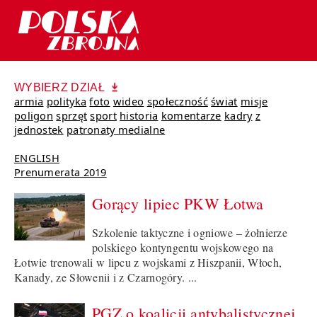
WYBIERZ DZIAŁ
armia
polityka
foto
wideo
społeczność
świat
misje
poligon
sprzęt
sport
historia
komentarze
kadry
z
jednostek
patronaty medialne
ENGLISH
Prenumerata 2019
Gorący lipiec PKW Łotwa
Szkolenie taktyczne i ogniowe – żołnierze
polskiego kontyngentu wojskowego na
Łotwie trenowali w lipcu z wojskami z Hiszpanii, Włoch,
Kanady, ze Słowenii i z Czarnogóry. ...
PGZ o koalicji antybalistycznej