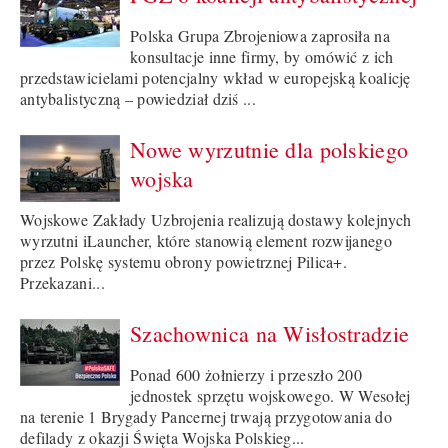
Polska Grupa Zbrojeniowa zaprosiła na
konsultacje inne firmy, by omówić z ich
przedstawicielami potencjalny wkład w europejską koalicję
antybalistyczną – powiedział dziś ...
Nowe wyrzutnie dla polskiego
wojska
Wojskowe Zakłady Uzbrojenia realizują dostawy kolejnych
wyrzutni iLauncher, które stanowią element rozwijanego
przez Polskę systemu obrony powietrznej Pilica+.
Przekazani...
Szachownica na Wisłostradzie
Ponad 600 żołnierzy i przeszło 200
jednostek sprzętu wojskowego. W Wesołej
na terenie 1 Brygady Pancernej trwają przygotowania do
defilady z okazji Święta Wojska Polskieg...