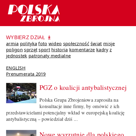
WYBIERZ DZIAŁ
armia
polityka
foto
wideo
społeczność
świat
misje
poligon
sprzęt
sport
historia
komentarze
kadry
z
jednostek
patronaty medialne
ENGLISH
Prenumerata 2019
PGZ o koalicji antybalistycznej
Polska Grupa Zbrojeniowa zaprosiła na
konsultacje inne firmy, by omówić z ich
przedstawicielami potencjalny wkład w europejską koalicję
antybalistyczną – powiedział dziś ...
Nowe wyrzutnie dla polskiego