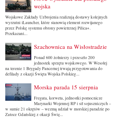
wojska
Wojskowe Zakłady Uzbrojenia realizują dostawy kolejnych
wyrzutni iLauncher, które stanowią element rozwijanego
przez Polskę systemu obrony powietrznej Pilica+.
Przekazani...
Szachownica na Wisłostradzie
Ponad 600 żołnierzy i przeszło 200
jednostek sprzętu wojskowego. W Wesołej
na terenie 1 Brygady Pancernej trwają przygotowania do
defilady z okazji Święta Wojska Polskieg...
Morska parada 15 sierpnia
Fregata, korweta, jednostki pomocnicze
Marynarki Wojennej RP i sił sojuszniczych –
w sumie 21 okrętów – wezmą udział w morskiej paradzie po
Zatoce Gdańskiej z okazji Świę...