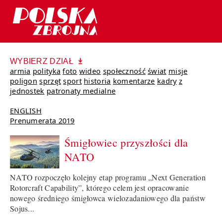
WYBIERZ DZIAŁ
armia
polityka
foto
wideo
społeczność
świat
misje
poligon
sprzęt
sport
historia
komentarze
kadry
z
jednostek
patronaty medialne
ENGLISH
Prenumerata 2019
Śmigłowiec przyszłości dla
NATO
NATO rozpoczęło kolejny etap programu „Next Generation
Rotorcraft Capability”, którego celem jest opracowanie
nowego średniego śmigłowca wielozadaniowego dla państw
Sojus...