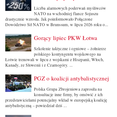
Liczba alarmowych poderwań myśliwców
NATO na wschodniej flance Sojuszu
drastycznie wzrosła. Jak poinformowało Połączone
Dowództwo Sił NATO w Brunssum, w lipcu 2026 roku o...
Gorący lipiec PKW Łotwa
Szkolenie taktyczne i ogniowe – żołnierze
polskiego kontyngentu wojskowego na
Łotwie trenowali w lipcu z wojskami z Hiszpanii, Włoch,
Kanady, ze Słowenii i z Czarnogóry. ...
PGZ o koalicji antybalistycznej
Polska Grupa Zbrojeniowa zaprosiła na
konsultacje inne firmy, by omówić z ich
przedstawicielami potencjalny wkład w europejską koalicję
antybalistyczną – powiedział dziś ...