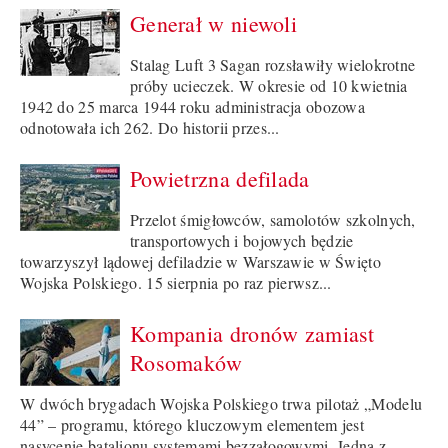
Generał w niewoli
Stalag Luft 3 Sagan rozsławiły wielokrotne
próby ucieczek. W okresie od 10 kwietnia
1942 do 25 marca 1944 roku administracja obozowa
odnotowała ich 262. Do historii przes...
Powietrzna defilada
Przelot śmigłowców, samolotów szkolnych,
transportowych i bojowych będzie
towarzyszył lądowej defiladzie w Warszawie w Święto
Wojska Polskiego. 15 sierpnia po raz pierwsz...
Kompania dronów zamiast
Rosomaków
W dwóch brygadach Wojska Polskiego trwa pilotaż „Modelu
44” – programu, którego kluczowym elementem jest
nasycenie batalionu systemami bezzałogowymi. Jedną z