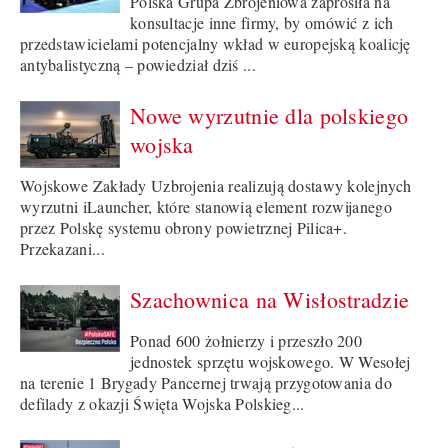
Polska Grupa Zbrojeniowa zaprosiła na
konsultacje inne firmy, by omówić z ich
przedstawicielami potencjalny wkład w europejską koalicję
antybalistyczną – powiedział dziś ...
Nowe wyrzutnie dla polskiego
wojska
Wojskowe Zakłady Uzbrojenia realizują dostawy kolejnych
wyrzutni iLauncher, które stanowią element rozwijanego
przez Polskę systemu obrony powietrznej Pilica+.
Przekazani...
Szachownica na Wisłostradzie
Ponad 600 żołnierzy i przeszło 200
jednostek sprzętu wojskowego. W Wesołej
na terenie 1 Brygady Pancernej trwają przygotowania do
defilady z okazji Święta Wojska Polskieg...