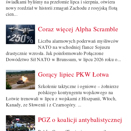
świadkami byliśmy na przełomie lipca i sierpnia, otwiera
nowy rozdział w historii zmagań Zachodu z rosyjską flotą
cien...
Coraz więcej Alpha Scramble
Liczba alarmowych poderwań myśliwców
NATO na wschodniej flance Sojuszu
drastycznie wzrosła. Jak poinformowało Połączone
Dowództwo Sił NATO w Brunssum, w lipcu 2026 roku o...
Gorący lipiec PKW Łotwa
Szkolenie taktyczne i ogniowe – żołnierze
polskiego kontyngentu wojskowego na
Łotwie trenowali w lipcu z wojskami z Hiszpanii, Włoch,
Kanady, ze Słowenii i z Czarnogóry. ...
PGZ o koalicji antybalistycznej