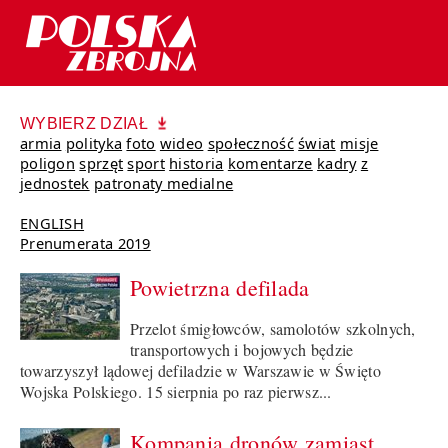
WYBIERZ DZIAŁ
armia
polityka
foto
wideo
społeczność
świat
misje
poligon
sprzęt
sport
historia
komentarze
kadry
z
jednostek
patronaty medialne
ENGLISH
Prenumerata 2019
Powietrzna defilada
Przelot śmigłowców, samolotów szkolnych,
transportowych i bojowych będzie
towarzyszył lądowej defiladzie w Warszawie w Święto
Wojska Polskiego. 15 sierpnia po raz pierwsz...
Kompania dronów zamiast