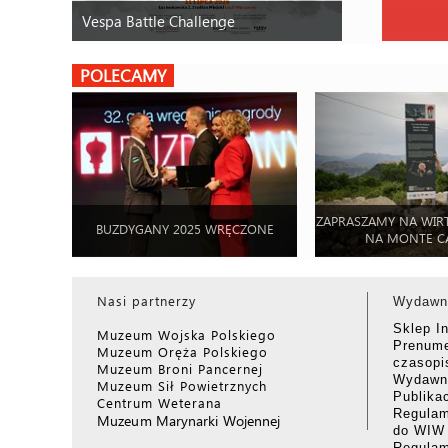
Zder
Vespa Battle Challenge
Ewa 
Małg
Norb
Zdję
Z or
Strz
Grze
POLECAMY
Wiel
Ann
Tad
Twi
Misj
Małg
Pieś
Jerzy
Mag
Dyp
Loty
Tad
Znik
ZAPRASZAMY NA WIR
Małg
BUZDYGANY 2025 WRĘCZONE
NA MONTE C
Nie 
Robe
Nowa
Piot
Nasi partnerzy
Wydawn
Druż
Marc
Sklep I
Muzeum Wojska Polskiego
Prenume
Ost
Muzeum Oręża Polskiego
Piot
czasop
Muzeum Broni Pancernej
Wydawni
Muzeum Sił Powietrznych
Ucie
Publika
Centrum Weterana
WOJ
Regulam
Muzeum Marynarki Wojennej
Mich
do WIW
Regula