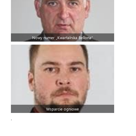
Nowy numer „Kwartalnika Bellona”
Wsparcie ogniowe
.