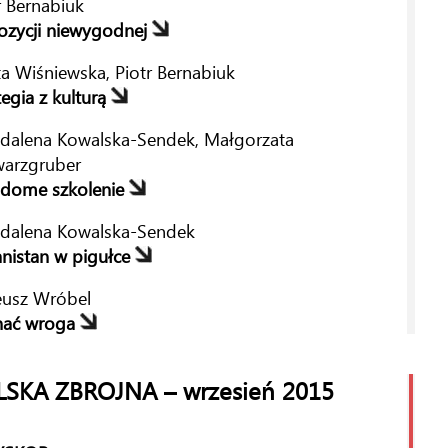
r Bernabiuk
zycji niewygodnej
a Wiśniewska, Piotr Bernabiuk
tegia z kulturą
alena Kowalska-Sendek, Małgorzata
arzgruber
adome szkolenie
dalena Kowalska-Sendek
nistan w pigułce
eusz Wróbel
nać wroga
ał Zieliński
LSKA ZBROJNA – wrzesień 2015
kie oblicze armii