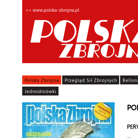
<< www.polska-zbrojna.pl
Polska Zbrojna
Przegląd Sił Zbrojnych
Bellon
Jednodniówki
PO
PER