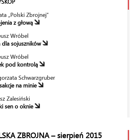
IA
YSKOP
ina Glińska, Magdalena Kowalska-Sendek
ta „Polski Zbrojnej”
ierzu, nie choruj!
jenia z głową
dalena Kowalska-Sendek
eusz Wróbel
ki desant
 dla sojuszników
orzata Schwarzgruber
eusz Wróbel
żba na polu minowym
k pod kontrolą
sz Zalesiński
orzata Schwarzgruber
wieku z kluczem
sakcje na minie
orzata Schwarzgruber
sz Zalesiński
ólna nauka
ki sen o oknie
sław Rybak
IA
kowanie dla NSR
LSKA ZBROJNA – sierpień 2015
ert Bączyk